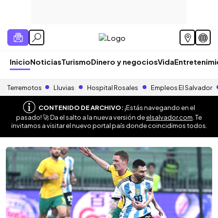
Inicio
Noticias
Turismo
Dinero y negocios
Vida
Entretenim
Terremotos
Lluvias
Hospital Rosales
Empleos El Salvador
CONTENIDO DE ARCHIVO:
¡Estás navegando en el
pasado! 🚀 Da el salto a la nueva versión de
elsalvador.com
. Te
invitamos a visitar el nuevo portal país donde coincidimos todos.