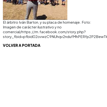
El árbitro Iván Barton, y su placa de homenaje. Foto:
Imagen de carácter ilustrativo y no
comercial/https://m.facebook.com/story.php?
story_fbid=pfbid02ovwzC9NUhqv2ndufMhPERfp2P2BewTk
VOLVER A PORTADA