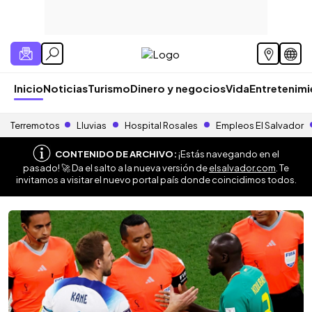
Inicio
Noticias
Turismo
Dinero y negocios
Vida
Entretenim
Terremotos
Lluvias
Hospital Rosales
Empleos El Salvador
CONTENIDO DE ARCHIVO:
¡Estás navegando en el
pasado! 🚀 Da el salto a la nueva versión de
elsalvador.com
. Te
invitamos a visitar el nuevo portal país donde coincidimos todos.