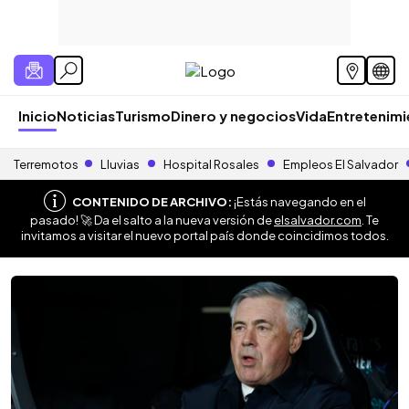
Inicio
Noticias
Turismo
Dinero y negocios
Vida
Entretenim
Terremotos
Lluvias
Hospital Rosales
Empleos El Salvador
CONTENIDO DE ARCHIVO:
¡Estás navegando en el
pasado! 🚀 Da el salto a la nueva versión de
elsalvador.com
. Te
invitamos a visitar el nuevo portal país donde coincidimos todos.