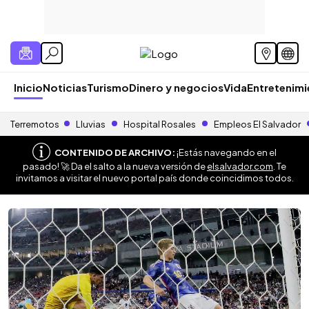
Inicio
Noticias
Turismo
Dinero y negocios
Vida
Entretenim
Terremotos
Lluvias
Hospital Rosales
Empleos El Salvador
CONTENIDO DE ARCHIVO:
¡Estás navegando en el
pasado! 🚀 Da el salto a la nueva versión de
elsalvador.com
. Te
invitamos a visitar el nuevo portal país donde coincidimos todos.