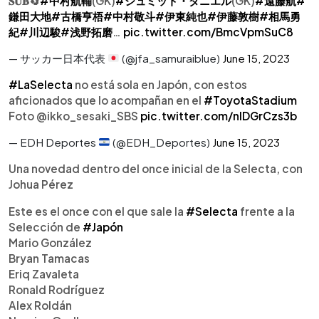
𝐒𝐔𝐁🔄
#中村航輔
(GK)
#シュミット・ダニエル
(GK)
#遠藤航
#
鎌田大地
#古橋亨梧
#中村敬斗
#伊東純也
#伊藤敦樹
#相馬勇
紀
#川辺駿
#浅野拓磨
…
pic.twitter.com/BmcVpmSuC8
— サッカー日本代表
(@jfa_samuraiblue)
June 15, 2023
#LaSelecta
no está sola en Japón, con estos
aficionados que lo acompañan en el
#ToyotaStadium
Foto @ikko_sesaki_SBS
pic.twitter.com/nIDGrCzs3b
— EDH Deportes
(@EDH_Deportes)
June 15, 2023
Una novedad dentro del once inicial de la Selecta, con
Johua Pérez
Este es el once con el que sale la
#Selecta
frente a la
Selección de
#Japón
Mario González
Bryan Tamacas
Eriq Zavaleta
Ronald Rodríguez
Alex Roldán