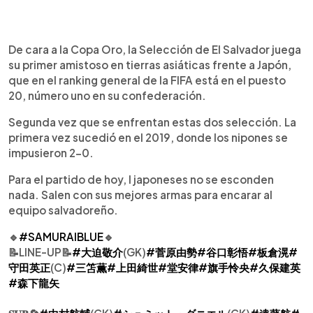
0:00
►
Escuchar artículo
De cara a la Copa Oro, la Selección de El Salvador juega
su primer amistoso en tierras asiáticas frente a Japón,
que en el ranking general de la FIFA está en el puesto
20, número uno en su confederación.
Segunda vez que se enfrentan estas dos selección. La
primera vez sucedió en el 2019, donde los nipones se
impusieron 2-0.
Para el partido de hoy, l japoneses no se esconden
nada. Salen con sus mejores armas para encarar al
equipo salvadoreño.
🔹
#SAMURAIBLUE
🔹
📝LINE-UP📝
#大迫敬介
(GK)
#菅原由勢
#谷口彰悟
#板倉滉
#
守田英正
(C)
#三笘薫
#上田綺世
#堂安律
#旗手怜央
#久保建英
#森下龍矢