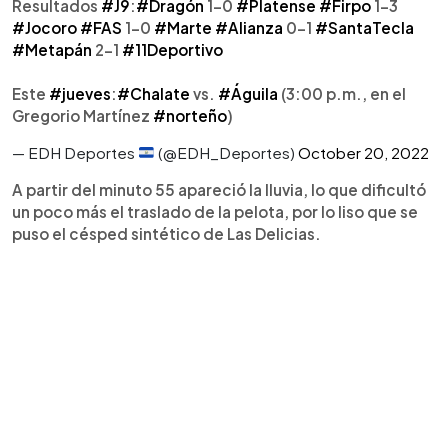
Resultados
#J9
:
#Dragón
1-0
#Platense
#Firpo
1-3
#Jocoro
#FAS
1-0
#Marte
#Alianza
0-1
#SantaTecla
#Metapán
2-1
#11Deportivo
Este
#jueves
:
#Chalate
vs.
#Águila
(3:00 p.m., en el
Gregorio Martínez
#norteño
)
— EDH Deportes
(@EDH_Deportes)
October 20, 2022
A partir del minuto 55 apareció la lluvia, lo que dificultó
un poco más el traslado de la pelota, por lo liso que se
puso el césped sintético de Las Delicias.