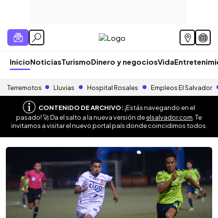
Inicio
Noticias
Turismo
Dinero y negocios
Vida
Entretenim
Terremotos
Lluvias
Hospital Rosales
Empleos El Salvador
CONTENIDO DE ARCHIVO:
¡Estás navegando en el
pasado! 🚀 Da el salto a la nueva versión de
elsalvador.com
. Te
invitamos a visitar el nuevo portal país donde coincidimos todos.