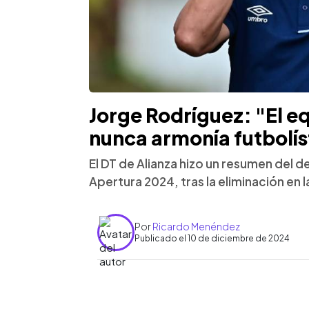
Jorge Rodríguez: "El e
nunca armonía futbolís
El DT de Alianza hizo un resumen del 
Apertura 2024, tras la eliminación en l
Por
Ricardo Menéndez
Publicado el 10 de diciembre de 2024
0:00