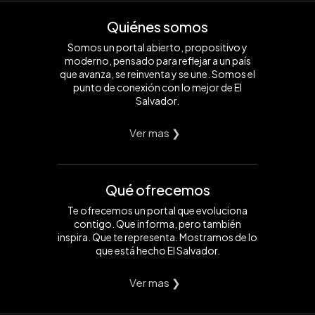
Quiénes somos
Somos un portal abierto, propositivo y
moderno, pensado para reflejar a un país
que avanza, se reinventa y se une. Somos el
punto de conexión con lo mejor de El
Salvador.
Ver mas ❯
Qué ofrecemos
Te ofrecemos un portal que evoluciona
contigo. Que informa, pero también
inspira. Que te representa. Mostramos de lo
que está hecho El Salvador.
Ver mas ❯