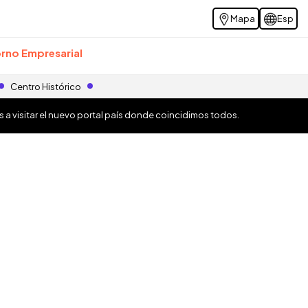
Mapa
Esp
rno Empresarial
Centro Histórico
os a visitar el nuevo portal país donde coincidimos todos.