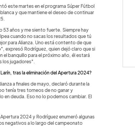
WhatsApp
Copiar link
entó este martes en el programa Súper Fútbol
n blanca y que mantiene el deseo de continuar
25.
 53 años y me siento fuerte. Siempre hay
olpea cuando no sacas los resultados que tú
mejor para Alianza. Uno está contento de que
o", expresó Rodríguez, quien dejó claro que si
n el banquillo para el próximo año, él estará
s los jugadores".
Larín, tras la eliminación del Apertura 2024?
anza a finales de mayo, declaró durante la
po tenía tres torneos de no ganar y
en deuda. Eso no lo podemos cambiar. El
del Apertura 2024 y Rodríguez enumeró algunas
os negativos a lo largo del campeonato