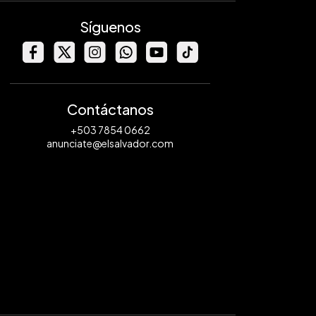
Síguenos
Contáctanos
+503 7854 0662
anunciate@elsalvador.com