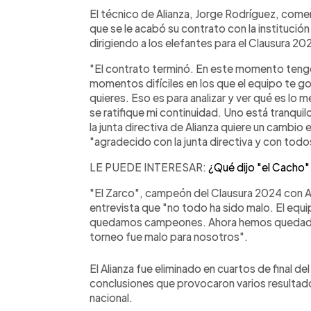
Facebook
Twitter
►
Escuchar artículo
El técnico de Alianza, Jorge Rodríguez, com
que se le acabó su contrato con la institució
dirigiendo a los elefantes para el Clausura 20
"El contrato terminó. En este momento tengo
momentos difíciles en los que el equipo te g
quieres. Eso es para analizar y ver qué es lo 
se ratifique mi continuidad. Uno está tranquil
la junta directiva de Alianza quiere un cambio e
"agradecido con la junta directiva y con todo
LE PUEDE INTERESAR:
¿Qué dijo "el Cacho" 
"El Zarco", campeón del Clausura 2024 con Ali
entrevista que "no todo ha sido malo. El equi
quedamos campeones. Ahora hemos quedado 
torneo fue malo para nosotros".
El Alianza fue eliminado en cuartos de final 
conclusiones que provocaron varios resultad
nacional.