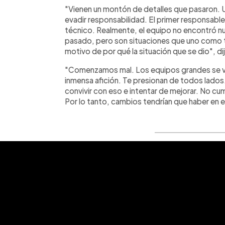
"Vienen un montón de detalles que pasaron. 
evadir responsabilidad. El primer responsabl
técnico. Realmente, el equipo no encontró nu
pasado, pero son situaciones que uno como téc
motivo de por qué la situación que se dio", d
"Comenzamos mal. Los equipos grandes se v
inmensa afición. Te presionan de todos lados
convivir con eso e intentar de mejorar. No c
Por lo tanto, cambios tendrían que haber en e