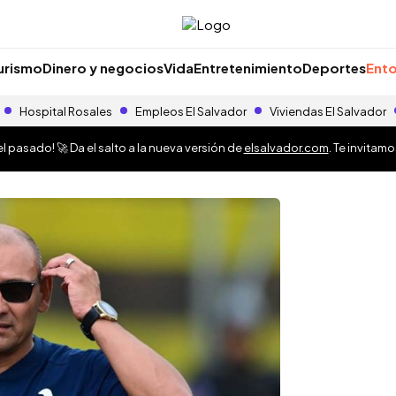
urismo
Dinero y negocios
Vida
Entretenimiento
Deportes
Ento
Hospital Rosales
Empleos El Salvador
Viviendas El Salvador
 pasado! 🚀 Da el salto a la nueva versión de
elsalvador.com
. Te invitam