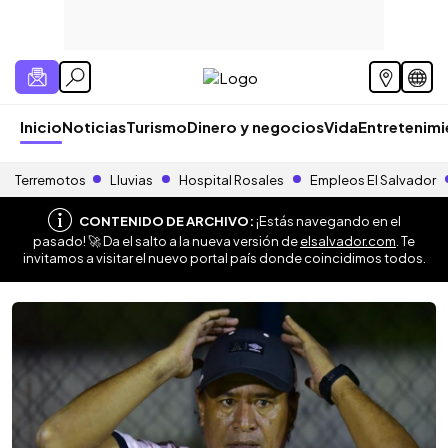
Inicio
Noticias
Turismo
Dinero y negocios
Vida
Entretenim
Terremotos
Lluvias
Hospital Rosales
Empleos El Salvador
CONTENIDO DE ARCHIVO:
¡Estás navegando en el
pasado! 🚀 Da el salto a la nueva versión de
elsalvador.com
. Te
invitamos a visitar el nuevo portal país donde coincidimos todos.