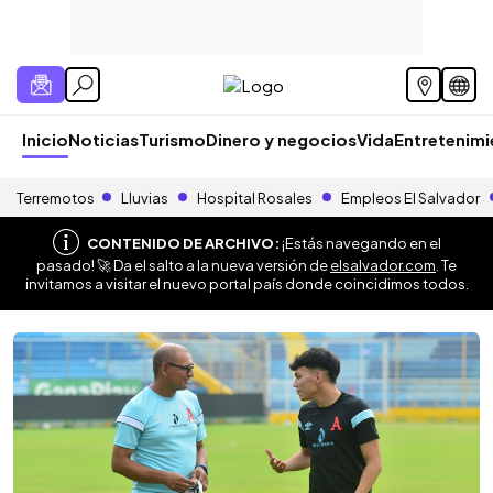
Inicio
Noticias
Turismo
Dinero y negocios
Vida
Entretenim
Terremotos
Lluvias
Hospital Rosales
Empleos El Salvador
CONTENIDO DE ARCHIVO:
¡Estás navegando en el
pasado! 🚀 Da el salto a la nueva versión de
elsalvador.com
. Te
invitamos a visitar el nuevo portal país donde coincidimos todos.