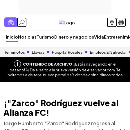
Inicio
Noticias
Turismo
Dinero y negocios
Vida
Entretenim
Terremotos
Lluvias
Hospital Rosales
Empleos El Salvador
CONTENIDO DE ARCHIVO:
¡Estás navegando en el
pasado! 🚀 Da el salto a la nueva versión de
elsalvador.com
. Te
invitamos a visitar el nuevo portal país donde coincidimos todos.
¡"Zarco" Rodríguez vuelve al
Alianza FC!
Jorge Humberto "Zarco" Rodríguez regresa al