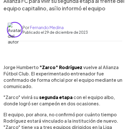
Alianza FC para vivir su segunda etapa al frente del
equipo capitalino, así lo informó el equipo
Por
Fernando Medina
Publicado el 29 de diciembre de 2023
0:00
►
Escuchar artículo
Jorge Humberto
"Zarco" Rodríguez
vuelve al Alianza
Fútbol Club. El experimentado entrenador fue
confirmado de forma oficial por el equipo mediante un
comunicado.
"Zarco" vivirá su
segunda etapa
con el equipo albo,
donde logró ser campeón en dos ocasiones.
El equipo, por ahora, no confirmó por cuánto tiempo
Rodríguez estará vinculado a la institución de nuevo.
"Zarco" tiene ya a tres equipos dirigidos en la Liga