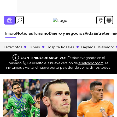
Inicio
Noticias
Turismo
Dinero y negocios
Vida
Entretenim
Terremotos
Lluvias
Hospital Rosales
Empleos El Salvador
CONTENIDO DE ARCHIVO:
¡Estás navegando en el
pasado! 🚀 Da el salto a la nueva versión de
elsalvador.com
. Te
invitamos a visitar el nuevo portal país donde coincidimos todos.