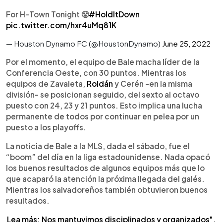
For H-Town Tonight 😤
#HoldItDown
pic.twitter.com/hxr4uMq81K
— Houston Dynamo FC (@HoustonDynamo)
June 25, 2022
Por el momento, el equipo de Bale macha líder de la
Conferencia Oeste, con 30 puntos. Mientras los
equipos de Zavaleta,
Roldán
y Cerén -en la misma
división- se posicionan seguido, del sexto al octavo
puesto con 24, 23 y 21 puntos. Esto implica una lucha
permanente de todos por continuar en pelea por un
puesto a los playoffs.
La noticia de Bale a la MLS, dada el sábado, fue el
“boom” del día en la liga estadounidense. Nada opacó
los buenos resultados de algunos equipos más que lo
que acaparó la atención la próxima llegada del galés.
Mientras los salvadoreños también obtuvieron buenos
resultados.
Lea más: Nos mantuvimos disciplinados y organizados",