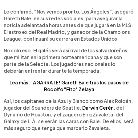
0:00
►
Escuchar artículo
Lo confirmó. “Nos vemos pronto, Los Ángeles”, aseguró
Gareth Bale, en sus redes sociales, para asegurar la
noticia adelantada horas antes de que jugará en la MLS.
El astro ex del Real Madrid, y ganador de la Champions
League, continuará su carrera en Estados Unidos.
No solo eso. El galés será así rival de los salvadoreños
que militan en la primera norteamericana y que son
parte de la Selecta. Los jugadores nacionales lo
deberán enfrentar durante la temporada.
Lea más: ¡AGARRATE! Gareth Bale tras los pasos de
Rodolfo "Fito" Zelaya
Así, los capitanes de la Azul y Blanco como Alex Roldán,
jugador del Sounders de Seattle,
Darwin Cerén
, del
Dynamo de Houston, y el zaguero Eriq Zavaleta, del
Galaxy de L.Á. se verán las caras con Bale. De ellos, será
más seguro que tenga que marcarlo Zavaleta.