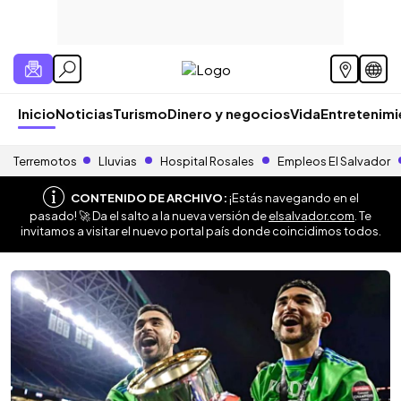
Inicio
Noticias
Turismo
Dinero y negocios
Vida
Entretenim
Terremotos
Lluvias
Hospital Rosales
Empleos El Salvador
CONTENIDO DE ARCHIVO:
¡Estás navegando en el
pasado! 🚀 Da el salto a la nueva versión de
elsalvador.com
. Te
invitamos a visitar el nuevo portal país donde coincidimos todos.