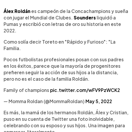
0:00
►
Escuchar artículo
Álex Roldán
es campeón de la Concachampions y sueña
con jugar el Mundial de Clubes.
Sounders
liquidó a
Pumas y escribió con letras de oro su historia en este
2022.
Como solía decir Toreto en "Rápido y Furioso": "La
Familia.
Pocos futbolistas profesionales posan con sus padres
en los éxitos, parece que la mayoría de progenitores
prefieren seguir la acción de sus hijos a la distancia,
pero no es el caso de la familia Roldán.
Family of champions
pic.twitter.com/wFV9PzWCK2
— Momma Roldan (@MommaRoldan)
May 5, 2022
Es más, la mamá de los hermanos Roldán, Álex y Cristian,
puso en su cuenta de Twitter una foto inolvidable,
celebrando con su esposo y sus hijos. Una imagen para
enmarcar, literalmente.