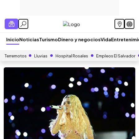
Inicio
Noticias
Turismo
Dinero y negocios
Vida
Entretenim
Terremotos
Lluvias
Hospital Rosales
Empleos El Salvador