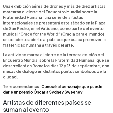
Resumen del artículo:
0:00
►
Karol G se presentará este sábado en un
Escuchar artículo
Una exhibición aérea de drones y más de diez artistas
concierto gratuito en la Plaza de San Pedro, en el
marcarán el cierre del Encuentro Mundial sobre la
Vaticano, como parte del evento “Grace for the
Fraternidad Humana: una serie de artistas
World”. El show incluirá una exhibición de 3,500
internacionales se presentará este sábado en la Plaza
drones y la participación de artistas
de San Pedro, en el Vaticano, como parte del evento
internacionales. Forma parte del cierre del
musical “Grace for the World” (Gracia para el mundo),
Encuentro Mundial sobre la Fraternidad Humana,
un concierto abierto al público que busca promover la
una iniciativa que reúne mesas de diálogo sobre
fraternidad humana a través del arte.
arte, deporte, medioambiente e inteligencia
artificial. El concierto será dirigido artísticamente
La actividad marca el cierre de la tercera edición del
por Andrea Bocelli y Pharrell Williams, y se
Encuentro Mundial sobre la Fraternidad Humana, que se
transmitirá en vivo para todo el mundo.
desarrollará en Roma los días 12 y 13 de septiembre, con
mesas de diálogo en distintos puntos simbólicos de la
ciudad.
Te recomendamos:
Conocé al personaje que puede
darle un premio Óscar a Sydney Sweeney
Artistas de diferentes países se
suman al evento