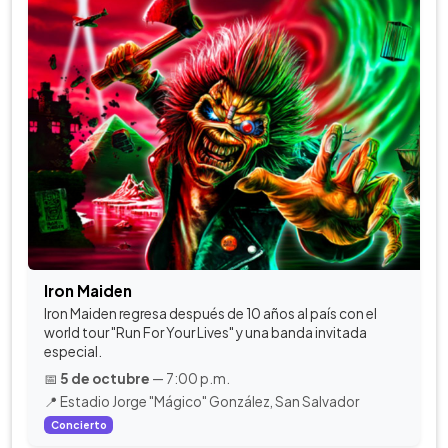
Iron Maiden
Iron Maiden regresa después de 10 años al país con el
world tour "Run For Your Lives" y una banda invitada
especial.
📅
5 de octubre
— 7:00 p.m.
📍 Estadio Jorge "Mágico" González, San Salvador
Concierto