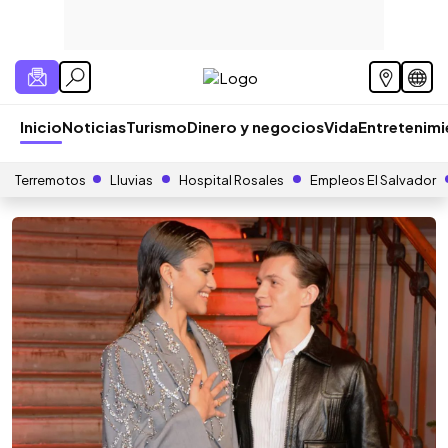
Inicio
Noticias
Turismo
Dinero y negocios
Vida
Entretenim
Terremotos
Lluvias
Hospital Rosales
Empleos El Salvador