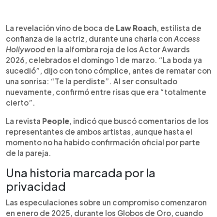
Resumen del artículo:
0:00
►
El estilista Law Roach aseguró que Zendaya y Tom
Escuchar artículo
La revelación vino de boca de
Law Roach
, estilista de
Holland ya están casados, durante una entrevista
confianza de la actriz, durante una charla con
Access
en la alfombra roja de los Actor Awards 2026. La
Hollywood
en la alfombra roja de los Actor Awards
declaración sorprendió a fans y medios, ya que la
2026, celebrados el domingo 1 de marzo. “La boda ya
pareja se ha caracterizado por mantener su
sucedió”, dijo con tono cómplice, antes de rematar con
relación lejos del ojo público. Según People, los
una sonrisa: “Te la perdiste”. Al ser consultado
representantes de ambos actores no han
nuevamente, confirmó entre risas que era “totalmente
confirmado la información. Los rumores sobre su
cierto”.
compromiso surgieron en enero de 2025, cuando
Zendaya fue vista con un anillo de diamantes. La
La revista
People
, indicó que buscó comentarios de los
historia de amor comenzó en el set de Spider-
representantes de ambos artistas, aunque hasta el
Man y se hizo pública en 2021.
momento no ha habido confirmación oficial por parte
de la pareja.
Una historia marcada por la
privacidad
Las especulaciones sobre un compromiso comenzaron
en enero de 2025, durante los Globos de Oro, cuando