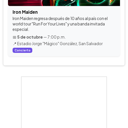
Iron Maiden
Iron Maiden regresa después de 10 años al país con el
world tour "Run For Your Lives" y una banda invitada
especial.
📅
5 de octubre
— 7:00 p.m.
📍 Estadio Jorge "Mágico" González, San Salvador
Concierto