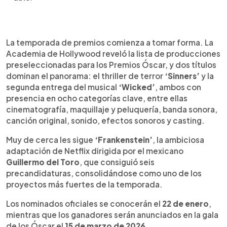
Resumen del artículo:
0:00
►
La Academia de Hollywood reveló la lista de
Escuchar artículo
La temporada de premios comienza a tomar forma. La
películas preseleccionadas para los Óscar 2026,
Academia de Hollywood reveló la lista de producciones
liderada por Sinners y Wicked, ambas presentes
preseleccionadas para los Premios Óscar, y dos títulos
en ocho categorías. A ellas se suma Frankenstein,
dominan el panorama: el thriller de terror
‘Sinners’
y la
la adaptación de Guillermo del Toro, que obtuvo
segunda entrega del musical
‘Wicked’
, ambos con
seis precandidaturas y se perfila como una de las
presencia en ocho categorías clave, entre ellas
favoritas de la temporada. En la categoría de
cinematografía, maquillaje y peluquería, banda sonora,
Mejor Película Internacional destacan las
canción original, sonido, efectos sonoros y casting.
producciones latinoamericanas The Secret Agent
(Brasil) y Belén (Argentina), junto a la española
Muy de cerca les sigue
‘Frankenstein’
, la ambiciosa
Sirat, que logró una participación histórica en
adaptación de Netflix dirigida por el mexicano
cinco apartados. Los nominados se anunciarán el
Guillermo del Toro
, que consiguió seis
22 de enero y la gala se celebrará el 15 de marzo
precandidaturas, consolidándose como uno de los
de 2026.
proyectos más fuertes de la temporada.
Los nominados oficiales se conocerán el
22 de enero
,
mientras que los ganadores serán anunciados en la gala
de los Óscar el
15 de marzo de 2026
.