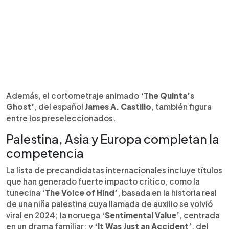
Además, el cortometraje animado
‘The Quinta’s
Ghost’
, del español
James A. Castillo
, también figura
entre los preseleccionados.
Palestina, Asia y Europa completan la
competencia
La lista de precandidatas internacionales incluye títulos
que han generado fuerte impacto crítico, como la
tunecina
‘The Voice of Hind’
, basada en la historia real
de una niña palestina cuya llamada de auxilio se volvió
viral en 2024; la noruega
‘Sentimental Value’
, centrada
en un drama familiar; y
‘It Was Just an Accident’
, del