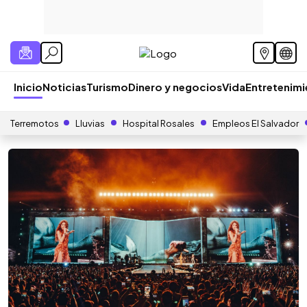
Inicio
Noticias
Turismo
Dinero y negocios
Vida
Entretenim
Terremotos
Lluvias
Hospital Rosales
Empleos El Salvador