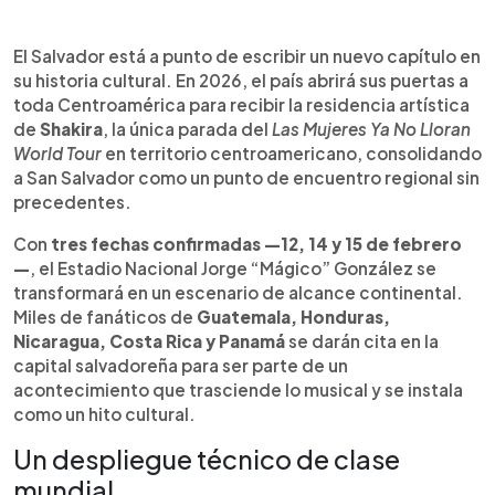
Resumen del artículo:
0:00
►
El Salvador se prepara para recibir la residencia
Escuchar artículo
El Salvador está a punto de escribir un nuevo capítulo en
artística de Shakira en febrero de 2026, con tres
su historia cultural. En 2026, el país abrirá sus puertas a
conciertos que marcarán un hito para la región. El
toda Centroamérica para recibir la residencia artística
país será la única parada centroamericana del Las
de
Shakira
, la única parada del
Las Mujeres Ya No Lloran
Mujeres Ya No Lloran World Tour, una de las giras
World Tour
en territorio centroamericano, consolidando
latinas más exitosas del mundo. El espectáculo
a San Salvador como un punto de encuentro regional sin
llegará con un megaescenario de nivel
precedentes.
internacional, que incluye una pantalla gigante de
49 metros, pasarela LED y tecnología de
Con
tres fechas confirmadas —12, 14 y 15 de febrero
Inteligencia Artificial. La residencia convertirá a
—
, el Estadio Nacional Jorge “Mágico” González se
San Salvador en un punto de encuentro regional,
transformará en un escenario de alcance continental.
atrayendo a miles de fanáticos y posicionando al
Miles de fanáticos de
Guatemala, Honduras,
país como destino cultural de gran escala.
Nicaragua, Costa Rica y Panamá
se darán cita en la
capital salvadoreña para ser parte de un
acontecimiento que trasciende lo musical y se instala
como un hito cultural.
Un despliegue técnico de clase
mundial