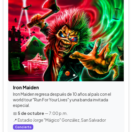
Iron Maiden
Iron Maiden regresa después de 10 años al país con el
world tour "Run For Your Lives" y una banda invitada
especial.
📅
5 de octubre
— 7:00 p.m.
📍 Estadio Jorge "Mágico" González, San Salvador
Concierto