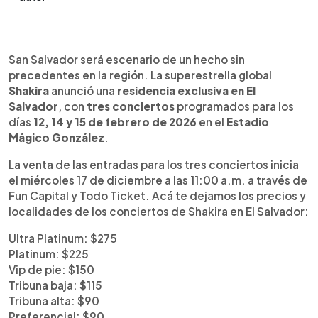
Resumen del artículo:
0:00
►
Shakira anunció una residencia histórica en El
Escuchar artículo
San Salvador será escenario de un hecho sin
Salvador con tres conciertos en febrero de 2026
precedentes en la región. La superestrella global
en el Estadio Mágico González. El proyecto busca
Shakira
anunció una
residencia exclusiva en El
posicionar al país como epicentro del
Salvador
, con
tres conciertos
programados para los
entretenimiento en Centroamérica, atraer turismo
días
12, 14 y 15 de febrero de 2026
en el
Estadio
regional y ofrecer un espectáculo de alto nivel
Mágico González
.
con entradas accesibles. Acá encontrás los
precios y localidades.
La venta de las entradas para los tres conciertos inicia
el miércoles 17 de diciembre a las 11:00 a.m. a través de
Fun Capital y Todo Ticket. Acá te dejamos los precios y
localidades de los conciertos de Shakira en El Salvador:
Ultra Platinum: $275
Platinum: $225
Vip de pie: $150
Tribuna baja: $115
Tribuna alta: $90
Preferencial: $90