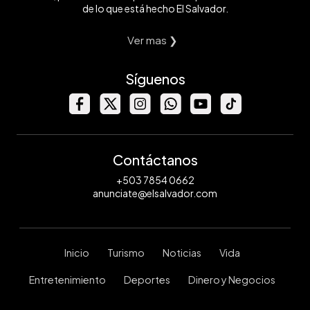
de lo que está hecho El Salvador.
Ver mas ❯
Síguenos
Contáctanos
+503 7854 0662
anunciate@elsalvador.com
Inicio
Turismo
Noticias
Vida
Entretenimiento
Deportes
Dinero y Negocios