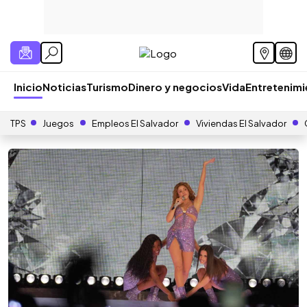
Inicio
Noticias
Turismo
Dinero y negocios
Vida
Entretenim
TPS
Juegos
Empleos El Salvador
Viviendas El Salvador