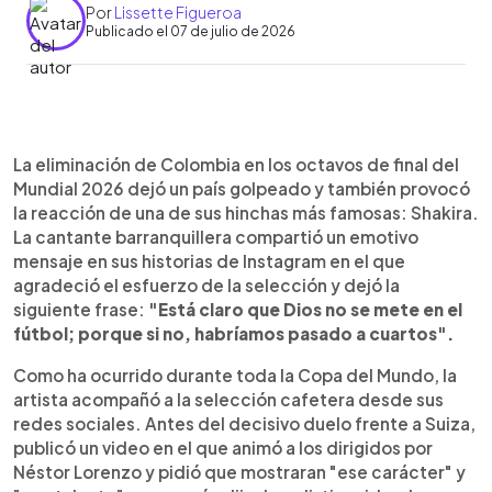
Por
Lissette Figueroa
Publicado el 07 de julio de 2026
Resumen del artículo:
0:00
►
Shakira dedicó un emotivo mensaje a la selección
Escuchar artículo
La eliminación de Colombia en los octavos de final del
de Colombia tras su eliminación del Mundial 2026
Mundial 2026 dejó un país golpeado y también provocó
frente a Suiza. La cantante destacó la entrega del
la reacción de una de sus hinchas más famosas: Shakira.
equipo durante el torneo y afirmó que "está claro
La cantante barranquillera compartió un emotivo
que Dios no se mete en el fútbol; porque si no,
mensaje en sus historias de Instagram en el que
habríamos pasado a cuartos", una frase que
agradeció el esfuerzo de la selección y dejó la
rápidamente se viralizó. También expresó su
siguiente frase:
"Está claro que Dios no se mete en el
solidaridad con Luis Díaz, quien terminó llorando
fútbol; porque si no, habríamos pasado a cuartos".
tras la derrota, y agradeció a los jugadores por
representar con orgullo al país. Antes del partido,
Como ha ocurrido durante toda la Copa del Mundo, la
la artista había alentado a la selección con un
artista acompañó a la selección cafetera desde sus
video publicado en sus historias de Instagram.
redes sociales. Antes del decisivo duelo frente a Suiza,
publicó un video en el que animó a los dirigidos por
Néstor Lorenzo y pidió que mostraran "ese carácter" y