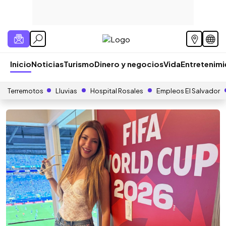
Inicio
Noticias
Turismo
Dinero y negocios
Vida
Entretenim
Terremotos
Lluvias
Hospital Rosales
Empleos El Salvador