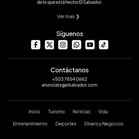
de lo que está hecho El Salvador.
Ver mas ❯
Síguenos
Contáctanos
+503 7854 0662
anunciate@elsalvador.com
Inicio
Turismo
Noticias
Vida
Entretenimiento
Deportes
Dinero y Negocios