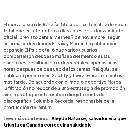
Resumen del artículo:
0:00
►
El nuevo disco de Rosalía, Lux, se filtró completo
Escuchar artículo
El nuevo disco de Rosalía, titulado
Lux
, fue filtrado en su
en internet dos días antes de su lanzamiento
totalidad en internet dos días antes de su lanzamiento
oficial, previsto para el 7 de noviembre, según
oficial, previsto para el viernes 7 de noviembre, según
informaron El País y Marca. La filtración, atribuida a
informaron los diarios El País y Marca. La publicación
un ataque informático contra Columbia Records,
española El País detalló que varios usuarios
ocurrió tras la publicación accidental de la canción
compartieron desde la mañana del miércoles las
Reliquia en Spotify. Pese al incidente, la agenda
canciones del álbum en redes sociales, apenas unas
promocional de la artista se mantiene, incluyendo
horas después de que uno de los temas,
Reliquia
, se
su actuación en LOS40 Music Awards en Valencia.
publicara por error en Spotify y fuera retirado minutos
Lux marca una nueva etapa para Rosalía, con
más tarde. De acuerdo con el medio deportivo Marca,
colaboraciones internacionales y una propuesta
la filtración no responde a una estrategia de promoción,
más electrónica. Se han iniciado las
sino a un ataque informático dirigido contra la
investigaciones sobre el origen del ciberataque y
discográfica Columbia Records, responsable de la
la difusión no autorizada del material.
producción del álbum.
Leer más contenido:
Aleyda Batarse, salvadoreña que
triunfa en Canadá con cocina saludable