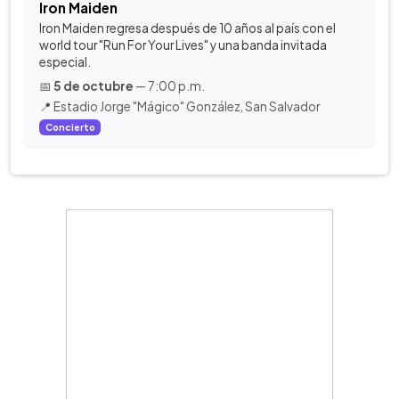
Iron Maiden
Iron Maiden regresa después de 10 años al país con el
world tour "Run For Your Lives" y una banda invitada
especial.
📅
5 de octubre
— 7:00 p.m.
📍 Estadio Jorge "Mágico" González, San Salvador
Concierto