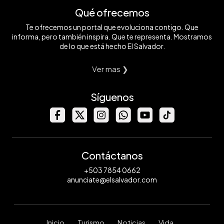
Qué ofrecemos
Te ofrecemos un portal que evoluciona contigo. Que
informa, pero también inspira. Que te representa. Mostramos
de lo que está hecho El Salvador.
Ver mas ❯
Síguenos
Contáctanos
+503 7854 0662
anunciate@elsalvador.com
Inicio
Turismo
Noticias
Vida