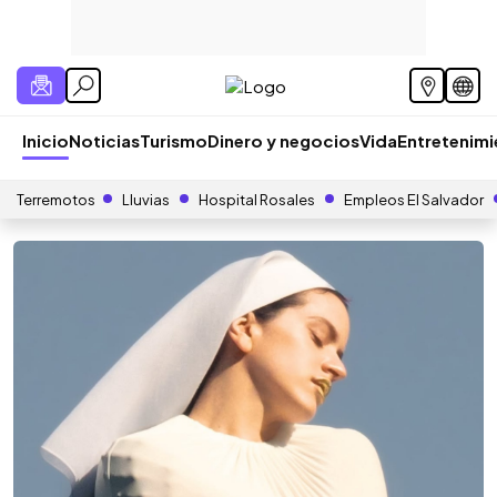
Inicio
Noticias
Turismo
Dinero y negocios
Vida
Entretenim
Terremotos
Lluvias
Hospital Rosales
Empleos El Salvador