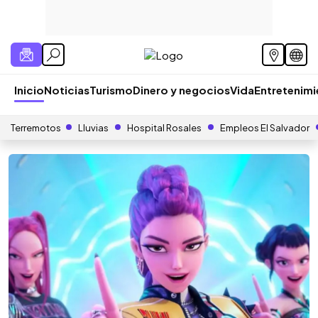
Inicio
Noticias
Turismo
Dinero y negocios
Vida
Entretenim
Terremotos
Lluvias
Hospital Rosales
Empleos El Salvador