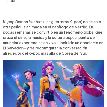
Resumen del artículo:
0:00
►
K-pop Demon Hunters es una película animada de
Escuchar artículo
K-pop Demon Hunters
(Las guerreras K-pop) no es solo
Netflix que se convirtió en un fenómeno global al
otra película animada en el catálogo de Netflix. En
combinar acción, fantasía y K-pop. La historia
pocas semanas se convirtió en un fenómeno global que
sigue a Huntr/x, un grupo femenino que lleva una
cruza el cine, la música y la cultura pop, al punto de
doble vida como superestrellas y cazadoras de
anunciar experiencias en vivo —incluido un concierto en
demonios, enfrentándose a los Saja Boys, una
El Salvador— y de reconfigurar la conversación
boy band demoníaca. Su éxito no solo se refleja
alrededor del K-pop más allá de Corea del Sur.
en el streaming, sino también en las listas
musicales, con canciones que dominaron rankings
globales. El film destaca por su cuidada
representación de la cultura coreana y su música
integrada a la narrativa. El impacto llegará a El
Salvador con un concierto y ya tiene una secuela
confirmada.