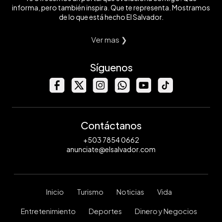
informa, pero también inspira. Que te representa. Mostramos
de lo que está hecho El Salvador.
Ver mas ❯
Síguenos
Contáctanos
+503 7854 0662
anunciate@elsalvador.com
Inicio
Turismo
Noticias
Vida
Entretenimiento
Deportes
Dinero y Negocios