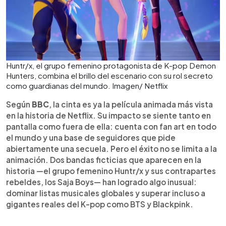
Huntr/x, el grupo femenino protagonista de K-pop Demon
Hunters, combina el brillo del escenario con su rol secreto
como guardianas del mundo. Imagen/ Netflix
Según
BBC
, la cinta es ya la película animada más vista
en la historia de Netflix. Su impacto se siente tanto en
pantalla como fuera de ella: cuenta con fan art en todo
el mundo y una base de seguidores que pide
abiertamente una secuela. Pero el éxito no se limita a la
animación. Dos bandas ficticias que aparecen en la
historia —el grupo femenino Huntr/x y sus contrapartes
rebeldes, los Saja Boys— han logrado algo inusual:
dominar listas musicales globales y superar incluso a
gigantes reales del K-pop como BTS y Blackpink.