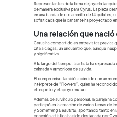
Representantes de la firma de joyería Jacquie
de manera exclusiva para Cyrus. La pieza des
en una banda de oro amarillo de 14 quilates,
sofisticada que la cantante ha proyectado en
Una relación que nació 
Cyrus ha compartido en entrevistas previas 
cita a ciegas, un encuentro que, aunque inespe
y significativa.
A lo largo del tiempo, la artista ha expresado
calmada y armoniosa de su vida.
El compromiso también coincide con un mom
intérprete de “Flowers”, quien ha reconocido
el respeto y el apoyo mutuo.
Además de su vínculo personal, la pareja ha
participó en la creación de varios temas de l
y
Something Beautiful
, aportando tanto en 
conexión artística ha sido destacada por Cyr