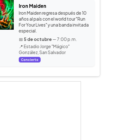
Iron Maiden
Iron Maiden regresa después de 10
años al país con el world tour "Run
For Your Lives" y una banda invitada
especial.
📅
5 de octubre
— 7:00 p.m.
📍 Estadio Jorge "Mágico"
González, San Salvador
Concierto