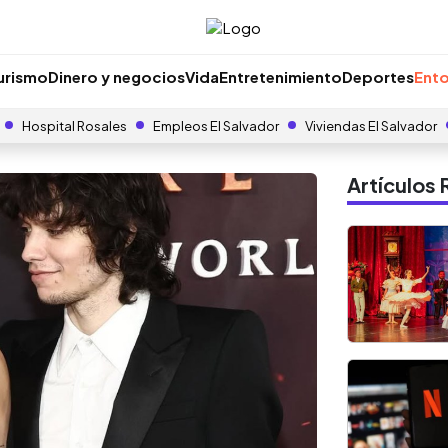
urismo
Dinero y negocios
Vida
Entretenimiento
Deportes
Ento
Hospital Rosales
Empleos El Salvador
Viviendas El Salvador
Artículo