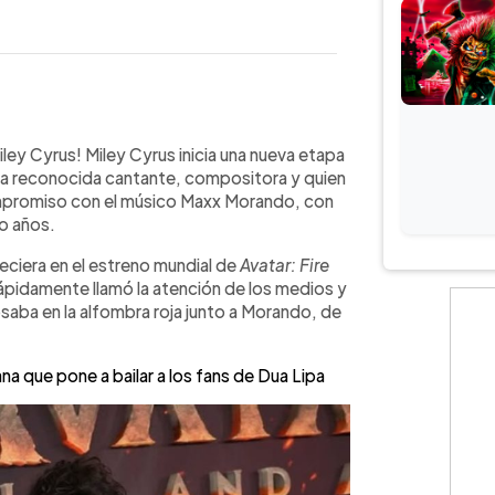
WhatsApp
Copiar link
con el músico Maxx Morando tras
iley Cyrus! Miley Cyrus inicia una nueva etapa
surgieron cuando la cantante
. La reconocida cantante, compositora y quien
 and Ash luciendo un anillo de
ompromiso con el músico Maxx Morando, con
ado como una pieza diseñada a
o años.
que se conoció en una cita a ciegas,
reciera en el estreno mundial de
Avatar: Fire
colaborado musicalmente en varios
rápidamente llamó la atención de los medios y
guran que Morando ha traído calma y
saba en la alfombra roja junto a Morando, de
presado que él la respeta y la
de su vida.
na que pone a bailar a los fans de Dua Lipa