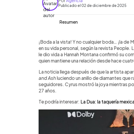
Por
Agencia
Publicado el 02 de diciembre de 2025
Resumen
Resumen del artículo:
0:00
Facebook
Twitter
►
Miley Cyrus confirmó su compromiso 
Escuchar artículo
¡Boda a la vista! Y no cualquier boda… ¡la de M
cuatro años de relación. Los rumores 
en su vida personal, según la revista People
apareció en el estreno de Avatar: Fire
le dio vida a Hannah Montana confirmó su c
diamantes, posteriormente identific
quien mantiene una relación desde hace cuatr
medida por Jacquie Aiche. La pareja, 
La noticia llega después de que la artista apa
ha mantenido una relación estable y 
and Ash
luciendo un anillo de diamantes que 
proyectos. Cercanos a la artista ase
seguidores. Cyrus mostró la joya mientras po
equilibrio a su vida. Cyrus ya había ex
27 años.
acompaña en esta etapa más madura 
Te podría interesar:
La Dua: la taquería mexica