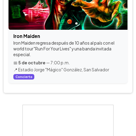
Iron Maiden
Iron Maiden regresa después de 10 años al país con el
world tour "Run For Your Lives" y una banda invitada
especial.
📅
5 de octubre
— 7:00 p.m.
📍 Estadio Jorge "Mágico" González, San Salvador
Concierto