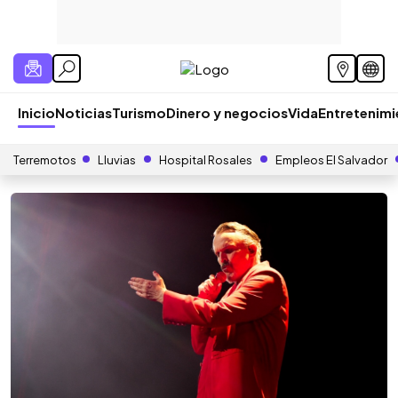
Inicio
Noticias
Turismo
Dinero y negocios
Vida
Entretenim
Terremotos
Lluvias
Hospital Rosales
Empleos El Salvador