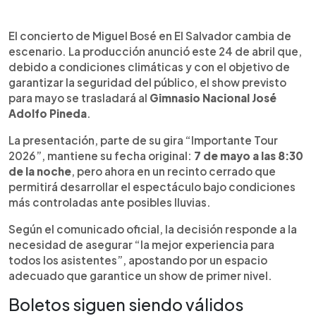
Resumen del artículo:
0:00
►
El concierto de Miguel Bosé en El Salvador
Escuchar artículo
El concierto de Miguel Bosé en El Salvador cambia de
cambiará de venue y ahora se realizará en el
escenario. La producción anunció este 24 de abril que,
Gimnasio Nacional José Adolfo Pineda el próximo
debido a condiciones climáticas y con el objetivo de
7 de mayo a las 8:30 p.m. La producción tomó la
garantizar la seguridad del público, el show previsto
decisión debido a las condiciones climáticas,
para mayo se trasladará al
Gimnasio Nacional José
buscando garantizar la seguridad y una mejor
Adolfo Pineda
.
experiencia para los asistentes. Los boletos
previamente adquiridos seguirán siendo válidos,
La presentación, parte de su gira “Importante Tour
mientras que la distribución de localidades será
2026”, mantiene su fecha original:
7 de mayo a las 8:30
respetada o ajustada de forma equivalente.
de la noche
, pero ahora en un recinto cerrado que
También se presentó el nuevo mapa del evento,
permitirá desarrollar el espectáculo bajo condiciones
con zonas VIP, preferencial y butaca, mientras
más controladas ante posibles lluvias.
varias áreas ya se encuentran agotadas.
Próximamente se brindarán más detalles
Según el comunicado oficial, la decisión responde a la
logísticos.
necesidad de asegurar “la mejor experiencia para
todos los asistentes”, apostando por un espacio
adecuado que garantice un show de primer nivel.
Boletos siguen siendo válidos