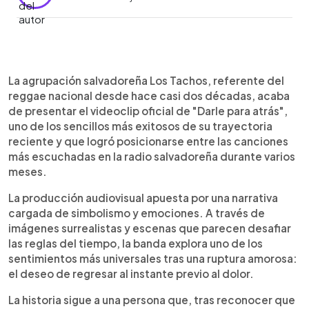
Resumen del artículo:
0:00
►
Los Tachos, una de las bandas más
Escuchar artículo
La agrupación salvadoreña Los Tachos, referente del
representativas del reggae salvadoreño, estrenó
reggae nacional desde hace casi dos décadas, acaba
el videoclip oficial de “Darle para atrás”, uno de
de presentar el videoclip oficial de "Darle para atrás",
los temas más exitosos de su carrera reciente. La
uno de los sencillos más exitosos de su trayectoria
producción audiovisual explora el desamor y la
reciente y que logró posicionarse entre las canciones
introspección a través de una narrativa surrealista
más escuchadas en la radio salvadoreña durante varios
en la que el tiempo parece retroceder. Grabado
meses.
en Playa San Blas, La Libertad, el video combina
efectos visuales, pantalla verde y la técnica de
La producción audiovisual apuesta por una narrativa
cámara en reversa para crear una experiencia
cargada de simbolismo y emociones. A través de
única. El sencillo se mantuvo como número uno en
imágenes surrealistas y escenas que parecen desafiar
la radio nacional durante un mes y permaneció más
las reglas del tiempo, la banda explora uno de los
de dos meses en el Top 10.
sentimientos más universales tras una ruptura amorosa:
el deseo de regresar al instante previo al dolor.
La historia sigue a una persona que, tras reconocer que