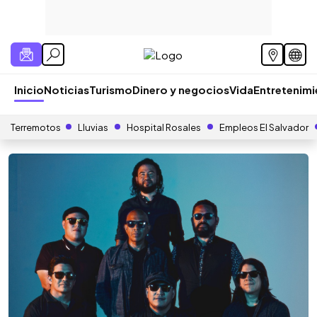
Inicio
Noticias
Turismo
Dinero y negocios
Vida
Entretenim
Terremotos
Lluvias
Hospital Rosales
Empleos El Salvador