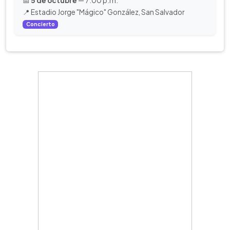
📅
5 de octubre
— 7:00 p.m.
📍 Estadio Jorge "Mágico" González, San Salvador
Concierto