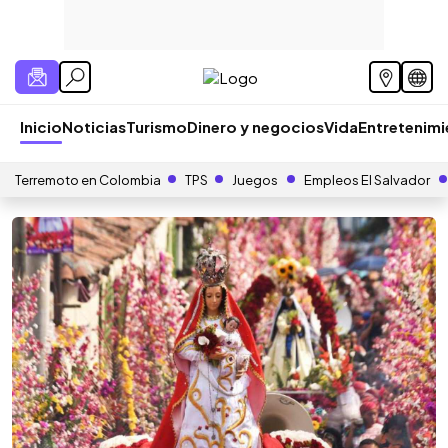
Inicio
Noticias
Turismo
Dinero y negocios
Vida
Entretenim
Terremoto en Colombia
TPS
Juegos
Empleos El Salvador