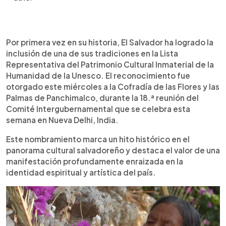
Resumen del artículo:
0:00
►
El Salvador logró por primera vez ingresar a la
Escuchar artículo
Por primera vez en su historia, El Salvador ha logrado la
Lista del Patrimonio Cultural Inmaterial de la
inclusión de una de sus tradiciones en la Lista
Humanidad de la Unesco con la Cofradía de las
Representativa del Patrimonio Cultural Inmaterial de la
Flores y las Palmas de Panchimalco, una tradición
Humanidad de la Unesco. El reconocimiento fue
con raíces indígenas y coloniales. Esta festividad,
otorgado este miércoles a la Cofradía de las Flores y las
celebrada cada año en Panchimalco, incluye
Palmas de Panchimalco, durante la 18.ª reunión del
procesiones, música, danza y palmas decoradas
Comité Intergubernamental que se celebra esta
con flores silvestres, elaboradas por la
semana en Nueva Delhi, India.
comunidad. El reconocimiento se otorgó durante
una reunión en Nueva Delhi, India. Con esta
Este nombramiento marca un hito histórico en el
inscripción, El Salvador se suma oficialmente al
panorama cultural salvadoreño y destaca el valor de una
mapa mundial de tradiciones vivas protegidas,
manifestación profundamente enraizada en la
destacando la importancia de preservar y valorar
identidad espiritual y artística del país.
el patrimonio cultural transmitido de generación en
generación.