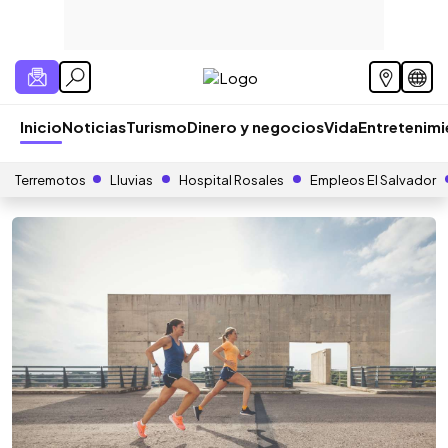
Inicio
Noticias
Turismo
Dinero y negocios
Vida
Entretenim
Terremotos
Lluvias
Hospital Rosales
Empleos El Salvador