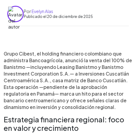
Por
Evelyn Alas
Publicado el 20 de diciembre de 2025
Resumen del artículo:
0:00
►
El holding financiero colombiano Grupo Cibest
Escuchar artículo
Grupo Cibest, el holding financiero colombiano que
anunció la venta total de Banistmo, incluido
administra Bancoagrícola, anunció la venta del 100% de
Leasing Banistmo y Banistmo Investment
Banistmo —incluyendo Leasing Banistmo y Banistmo
Corporation, a Inversiones Cuscatlán
Investment Corporation S.A.— a Inversiones Cuscatlán
Centroamérica, matriz de Banco Cuscatlán. Esta
Centroamérica S.A., casa matriz de Banco Cuscatlán.
operación estratégica —sujeta a aprobación
Esta operación —pendiente de la aprobación
regulatoria— refuerza la presencia del grupo
regulatoria en Panamá— marca un hito para el sector
salvadoreño en la región y consolida su apuesta
bancario centroamericano y ofrece señales claras de
por la innovación financiera. Mientras tanto, Cibest
dinamismo en inversión y consolidación regional.
continuará operando en Panamá mediante
Bancolombia Panamá y Cibest Capital. Ambas
Estrategia financiera regional: foco
partes destacan los beneficios que esta
en valor y crecimiento
transición traerá para los clientes, y subrayan su
compromiso con el crecimiento económico y la