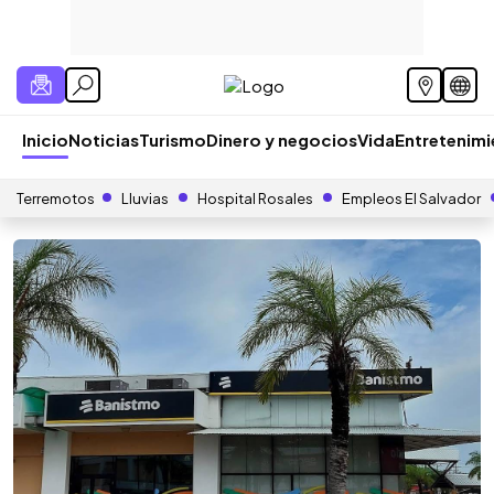
Inicio
Noticias
Turismo
Dinero y negocios
Vida
Entretenim
Terremotos
Lluvias
Hospital Rosales
Empleos El Salvador