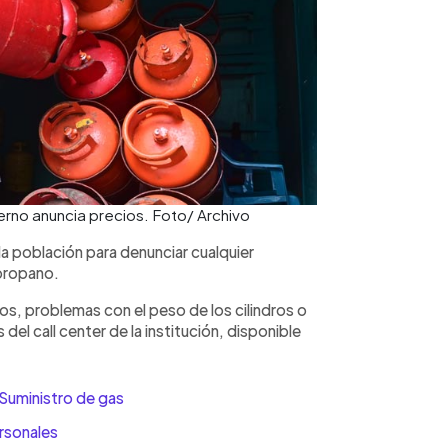
monedas
únicamen
represen
contract
cálculos
condicio
consulte
rno anuncia precios. Foto/ Archivo
 la población para denunciar cualquier
 propano.
s, problemas con el peso de los cilindros o
 del call center de la institución, disponible
Suministro de gas
rsonales