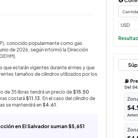
💱 Conv
WhatsApp
Copiar link
Resultad
rocarburos y Minas (DGEHM) informó
GLP), conocido popularmente como gas
etróleo (GLP) se mantendrán sin
junio de 2026, según informó la Dirección
dro de 35 libras costará $15.50, el de
(DGEHM).
 el de 10 libras $4.61. Para los
Súp
ales que estarán vigentes durante el mes y que
 los precios serán de $7.46, $3.09,
erentes tamaños de cilindros utilizados por los
 autoridades aseguraron que
ento de precios, peso y condiciones
l país.
dro de 35 libras tendrá un precio de
$15.50
ibras costará
$11.13
. En el caso del cilindro de
ibras se mantendrá en
$4.61
.
ucción en El Salvador suman $5,651