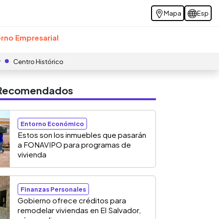
Mapa
Esp
rno Empresarial
r
Centro Histórico
s Recomendados
Entorno Económico
Estos son los inmuebles que pasarán
a FONAVIPO para programas de
vivienda
Finanzas Personales
Gobierno ofrece créditos para
remodelar viviendas en El Salvador,