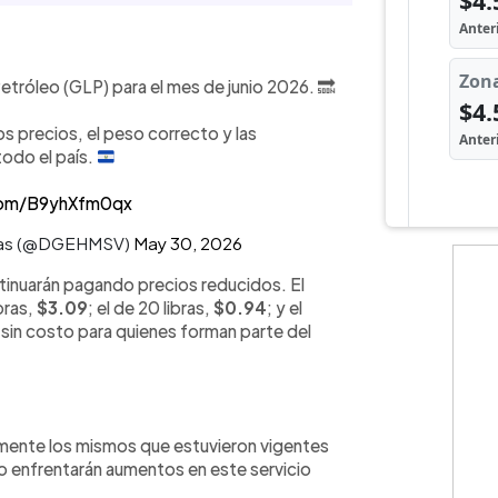
etróleo (GLP) para el mes de junio 2026. 🔜
s precios, el peso correcto y las
todo el país.
.com/B9yhXfm0qx
Minas (@DGEHMSV)
May 30, 2026
ntinuarán pagando precios reducidos. El
ibras,
$3.09
; el de 20 libras,
$0.94
; y el
o sin costo para quienes forman parte del
amente los mismos que estuvieron vigentes
o enfrentarán aumentos en este servicio