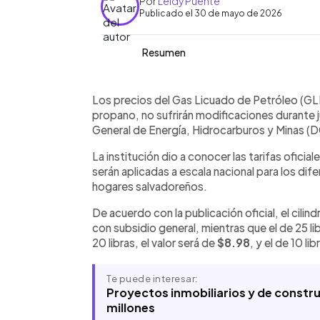
Por
Leidy Puente
Publicado el 30 de mayo de 2026
Resumen
Resumen del artículo:
0:00
Facebook
Twitter
►
La Dirección General de Energía, Hid
Escuchar artículo
Los precios del Gas Licuado de Petróleo (
que los precios del Gas Licuado de P
propano, no sufrirán modificaciones durante 
cambios durante junio de 2026. El cilin
General de Energía, Hidrocarburos y Minas 
25 libras $11.13, el de 20 libras $8.98 y
La institución dio a conocer las tarifas ofici
beneficiarios del subsidio focalizado,
serán aplicadas a escala nacional para los dif
$0.94 y $0.00, respectivamente. Las
hogares salvadoreños.
continuarán supervisando el cumplimi
de seguridad de los cilindros en todo e
De acuerdo con la publicación oficial, el cilin
con subsidio general, mientras que el de 25 l
20 libras, el valor será de
$8.98
, y el de 10 l
Te puede interesar:
Proyectos inmobiliarios y de constr
millones