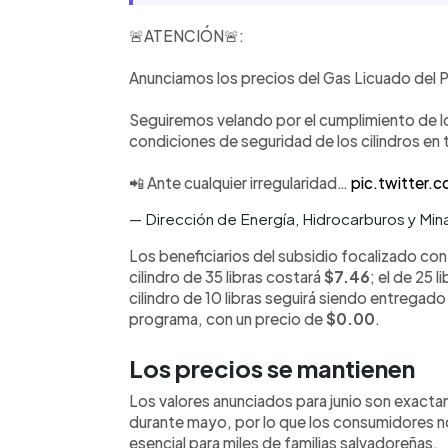
🚨ATENCIÓN🚨:
Anunciamos los precios del Gas Licuado del P
Seguiremos velando por el cumplimiento de lo
condiciones de seguridad de los cilindros en 
📲 Ante cualquier irregularidad…
pic.twitter
— Dirección de Energía, Hidrocarburos y 
Los beneficiarios del subsidio focalizado co
cilindro de 35 libras costará
$7.46
; el de 25 l
cilindro de 10 libras seguirá siendo entregad
programa, con un precio de
$0.00
.
Los precios se mantienen
Los valores anunciados para junio son exact
durante mayo, por lo que los consumidores n
esencial para miles de familias salvadoreñas.