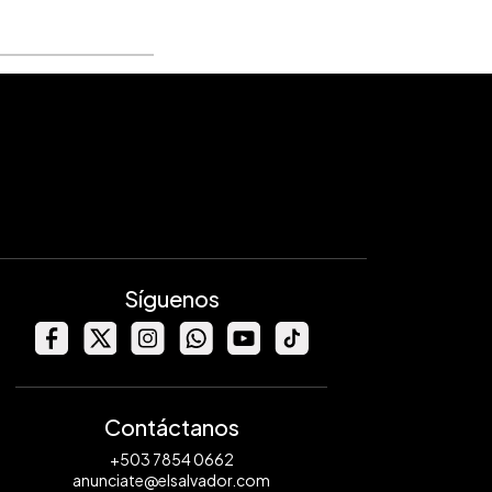
Síguenos
Contáctanos
+503 7854 0662
anunciate@elsalvador.com