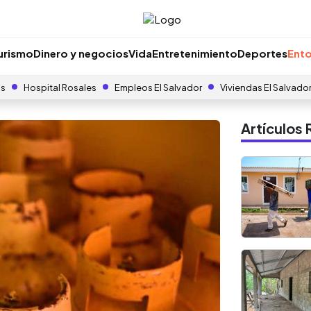
urismo
Dinero y negocios
Vida
Entretenimiento
Deportes
Ento
as
Hospital Rosales
Empleos El Salvador
Viviendas El Salvado
Artículo