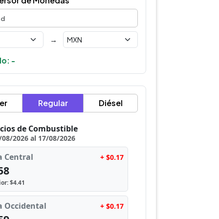
ersor de Monedas
→
o: -
er
Regular
Diésel