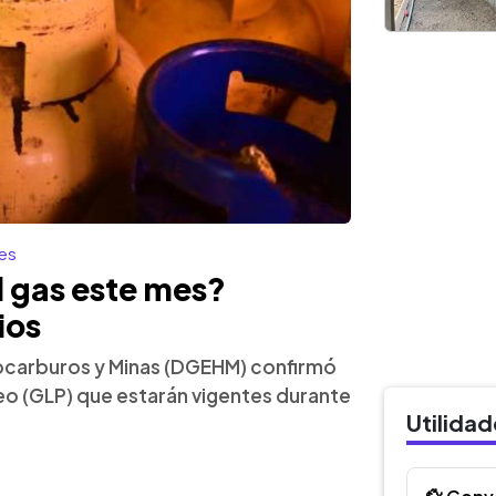
es
l gas este mes?
ios
rocarburos y Minas (DGEHM) confirmó
eo (GLP) que estarán vigentes durante
Utilida