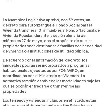
Resumen del artículo:
0:00
►
La Asamblea Legislativa aprobó la transferencia
Escuchar artículo
La Asamblea Legislativa aprobó, con 59 votos, un
de 101 inmuebles del Fondo Social para la Vivienda
decreto para autorizar que el Fondo Social para la
a FONAVIPO, con el fin de incorporarlos a
Vivienda transfiera 101 inmuebles al Fondo Nacional de
programas habitacionales o destinarlos a
Vivienda Popular, durante la sesión plenaria del
instituciones de utilidad pública. Las propiedades
miércoles 27 de mayo, con el propósito de que las
están ubicadas en municipios de San Salvador
propiedades sean destinadas a familias con necesidad
como Soyapango, Ilopango, San Marcos,
de vivienda o a instituciones de utilidad pública.
Mejicanos, Cuscatancingo, San Martín y San
Salvador, con valores que van desde $2,897.55
De acuerdo con la información del decreto, los
hasta $48,100.
inmuebles podrán ser incorporados a programas
habitacionales ejecutados por FONAVIPO, en
coordinación con el Ministerio de Vivienda. La
normativa también establece las modalidades bajo las
cuales podrán entregarse o transferirse las
propiedades.
Los terrenos y viviendas incluidos en el listado están
ubicados en el departamento de San Salvador, en