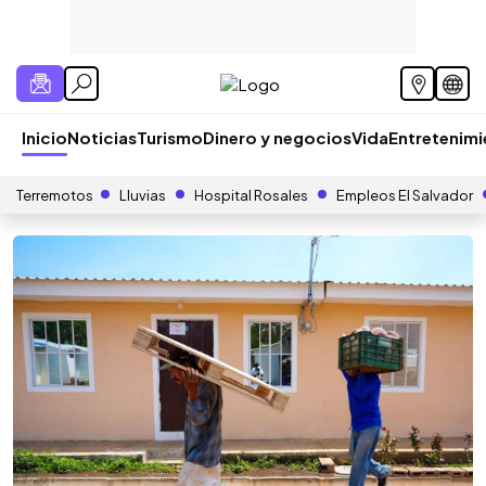
Inicio
Noticias
Turismo
Dinero y negocios
Vida
Entretenim
Terremotos
Lluvias
Hospital Rosales
Empleos El Salvador