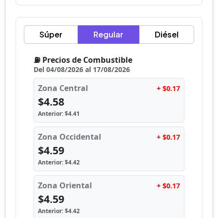
Súper
Regular
Diésel