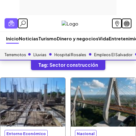
Inicio
Noticias
Turismo
Dinero y negocios
Vida
Entretenim
Terremotos
Lluvias
Hospital Rosales
Empleos El Salvador
Tag:
Sector construcción
Entorno Económico
Nacional