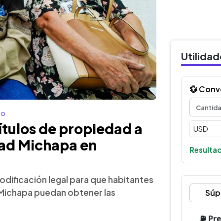
Utilida
💱 Conv
co
tulos de propiedad a
dad Michapa en
Resultad
odificación legal para que habitantes
d Michapa puedan obtener las
Súp