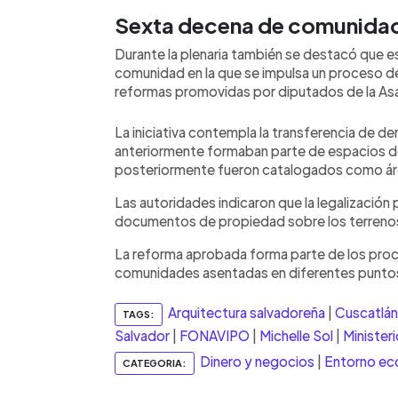
Sexta decena de comunidad
Durante la plenaria también se destacó que e
comunidad en la que se impulsa un proceso d
reformas promovidas por diputados de la As
La iniciativa contempla la transferencia de 
anteriormente formaban parte de espacios d
posteriormente fueron catalogados como ár
Las autoridades indicaron que la legalización p
documentos de propiedad sobre los terreno
La reforma aprobada forma parte de los proc
comunidades asentadas en diferentes puntos
Arquitectura salvadoreña
|
Cuscatlán
TAGS:
Salvador
|
FONAVIPO
|
Michelle Sol
|
Minister
Dinero y negocios
|
Entorno e
CATEGORIA: