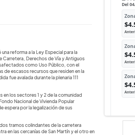
WhatsApp
Copiar link
forma que permitirá entregar títulos
una reforma a la Ley Especial para la
nidad Michapa, en Cuscatlán Sur,
de Carretera, Derechos de Vía y Antiguos
ación territorial impulsado a través
safectados como Uso Público, con el
 seguridad jurídica sobre viviendas
ias de escasos recursos que residen en la
arretera Panamericana.
a fue avalada durante la plenaria 111
as en los sectores 1 y 2 de la comunidad
 Fondo Nacional de Vivienda Popular
espera por la legalización de sus
dos tramos colindantes de la carretera
a en las cercanías de San Martín y el otro en