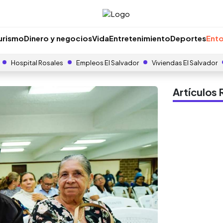
urismo
Dinero y negocios
Vida
Entretenimiento
Deportes
Ento
Hospital Rosales
Empleos El Salvador
Viviendas El Salvador
Artículo