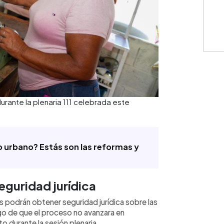
Cuota: 
⚠️
IMPO
monedas
únicamen
rante la plenaria 111 celebrada este
represen
contract
cálculos
condicio
consulte
 urbano? Estás son las reformas y
eguridad jurídica
s podrán obtener seguridad jurídica sobre las
go de que el proceso no avanzara en
o durante la sesión plenaria.