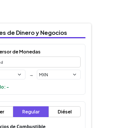
des de Dinero y Negocios
ersor de Monedas
→
o: -
er
Regular
Diésel