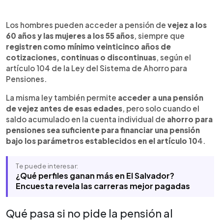
Resumen del artículo:
0:00
►
El artículo 104 de la Ley del Sistema de Ahorro
Escuchar artículo
Los hombres pueden acceder a pensión de
vejez a los
para Pensiones fija las condiciones para acceder
60 años y las mujeres a los 55 años
, siempre que
a pensión de vejez en El Salvador. Los hombres
registren como mínimo veinticinco años de
pueden pensionarse a los 60 años y las mujeres a
cotizaciones, continuas o discontinuas
, según el
los 55, siempre que registren al menos veinticinco
artículo 104 de la Ley del Sistema de Ahorro para
años de cotizaciones. La ley también contempla
Pensiones.
una pensión de vejez anticipada cuando el saldo
acumulado en la cuenta individual permite financiar
La misma ley también permite
acceder a una pensión
una pensión bajo los parámetros establecidos.
de vejez antes de esas edades
, pero solo cuando el
Para ese cálculo se toma como referencia el
saldo acumulado en la cuenta individual de
ahorro para
Salario Básico Regulador, definido en el artículo
pensiones sea suficiente para financiar una pensión
122 como el promedio mensual de los ingresos
bajo los parámetros establecidos en el artículo 10
4.
cotizados.
Te puede interesar:
¿Qué perfiles ganan más en El Salvador?
Encuesta revela las carreras mejor pagadas
Qué pasa si no pide la pensión al