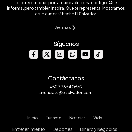
Te ofrecemos un portal que evoluciona contigo. Que
informa, pero también inspira. Que te representa. Mostramos
de lo que está hecho El Salvador.
Ver mas ❯
Síguenos
Contáctanos
+503 7854 0662
anunciate@elsalvador.com
Inicio
Turismo
Noticias
Vida
Entretenimiento
Deportes
Dinero y Negocios