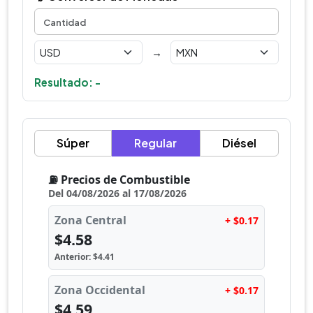
→
Resultado: -
Súper
Regular
Diésel