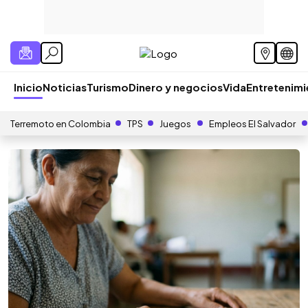
Inicio
Noticias
Turismo
Dinero y negocios
Vida
Entretenim
Terremoto en Colombia
TPS
Juegos
Empleos El Salvador