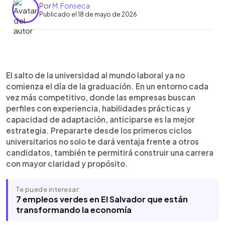
Por
M. Fonseca
Publicado el 18 de mayo de 2026
Resumen del artículo:
0:00
►
Acceder al primer empleo puede ser complejo si
Escuchar artículo
El salto de la universidad al mundo laboral ya no
no se cuenta con experiencia previa, pero
comienza el día de la graduación. En un entorno cada
comenzar a prepararse desde los primeros años
vez más competitivo, donde las empresas buscan
universitarios marca una gran diferencia. Conocer
perfiles con experiencia, habilidades prácticas y
el mercado, realizar prácticas profesionales,
capacidad de adaptación, anticiparse es la mejor
desarrollar habilidades blandas y construir un
estrategia. Prepararte desde los primeros ciclos
currículum sólido son pasos fundamentales para
universitarios no solo te dará ventaja frente a otros
destacar. Además, aprovechar los recursos y
candidatos, también te permitirá construir una carrera
redes de contacto que ofrece la universidad
con mayor claridad y propósito.
facilita una transición más segura y exitosa hacia el
mundo laboral.
Te puede interesar:
7 empleos verdes en El Salvador que están
transformando la economía