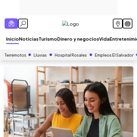
Inicio
Noticias
Turismo
Dinero y negocios
Vida
Entretenim
Terremotos
Lluvias
Hospital Rosales
Empleos El Salvador