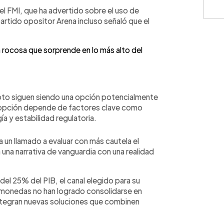
Cuota: 
l FMI, que ha advertido sobre el uso de
artido opositor Arena incluso señaló que el
n rocosa que sorprende en lo más alto del
⚠️
IMPO
monedas
únicamen
represen
contract
cálculos
cripto siguen siendo una opción potencialmente
condicio
 adopción depende de factores clave como
consulte
ía y estabilidad regulatoria.
 un llamado a evaluar con más cautela el
na narrativa de vanguardia con una realidad
del 25% del PIB, el canal elegido para su
ptomonedas no han logrado consolidarse en
 integran nuevas soluciones que combinen