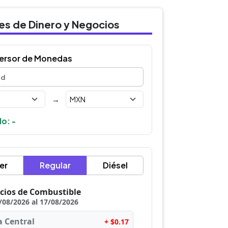
des de Dinero y Negocios
ersor de Monedas
→
o: -
er
Regular
Diésel