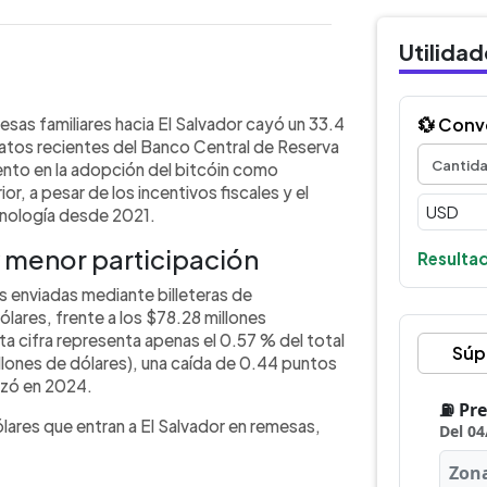
Utilida
WhatsApp
Copiar link
diante billeteras de criptomonedas
sas familiares hacia El Salvador cayó un 33.4
💱 Conv
re de 2025, según el Banco Central
atos recientes del Banco Central de Reserva
 vía fue de $52.12 millones de dólares,
iento en la adopción del bitcóin como
familiares. Pese al impulso oficial al
r, a pesar de los incentivos fiscales y el
o marginal. La caída coincide con la
nología desde 2021.
tatus de moneda de curso legal tras un
y menor participación
to muestra señales de estancamiento,
Resultad
Gobierno salvadoreño.
 enviadas mediante billeteras de
ares, frente a los $78.28 millones
a cifra representa apenas el 0.57 % del total
Súp
llones de dólares), una caída de 0.44 puntos
nzó en 2024.
lares que entran a El Salvador en remesas,