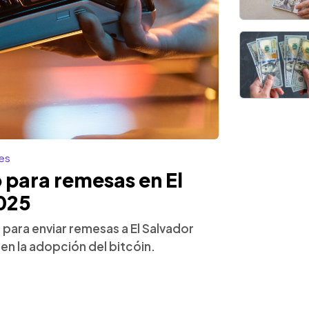
es
o para remesas en El
025
 para enviar remesas a El Salvador
en la adopción del bitcóin.