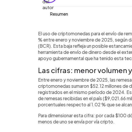
Resumen
Resumen del artículo:
0:00
Facebook
Twitter
►
El envío de remesas a El Salvador me
Escuchar artículo
El uso de criptomonedas para el envío de reme
cayó un 33.4% entre enero y noviemb
% entre enero y noviembre de 2025, según d
de Reserva. El total recibido por esta
(BCR). Esta baja refleja un posible estancam
apenas el 0.57 % del total de remesas 
herramienta de envío de dinero desde el exterio
bitcóin desde 2021, su uso sigue siend
apoyo gubernamental que ha tenido esta tec
decisión legislativa de quitarle su es
Las cifras: menor volumen 
acuerdo con el FMI. La adopción crip
a pesar del entusiasmo inversor del 
Entre enero y noviembre de 2025, las remesas
criptomonedas sumaron $52.12 millones de dól
registrados en el mismo período de 2024. Est
de remesas recibidas en el país ($9,021.66 mi
porcentuales respecto al 1.02 % que se alca
Para dimensionar esta cifra: por cada $100 dó
menos de uno se envía por vía cripto.