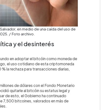
an Salvador, en medio de una caída del uso de
025. / Foto archivo.
ítica y el desinterés
el mundo en adoptar el bitcóin como moneda de
💳 Calc
rgo, el uso cotidiano de esta criptomoneda
 % la rechaza para transacciones diarias,
millones de dólares con el Fondo Monetario
idió quitarle al bitcóin su estatus legal y
pesar de esto, el Gobierno ha continuado
 7,500 bitcoines, valorados en más de
les.