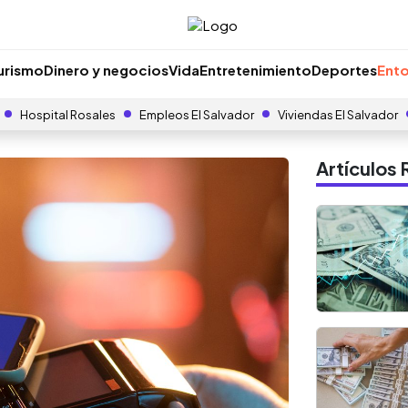
urismo
Dinero y negocios
Vida
Entretenimiento
Deportes
Ento
Hospital Rosales
Empleos El Salvador
Viviendas El Salvador
Artículo