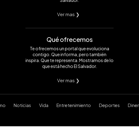
Ver mas ❯
Qué ofrecemos
Te ofrecemos un portal que evoluciona
contigo. Que informa, pero también
inspira. Que te representa. Mostramos de lo
que está hecho El Salvador.
Ver mas ❯
smo
Noticias
Vida
Entretenimiento
Deportes
Dine