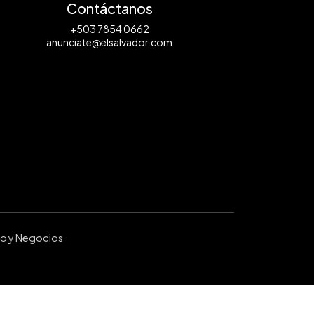
Contáctanos
+503 7854 0662
anunciate@elsalvador.com
ro y Negocios