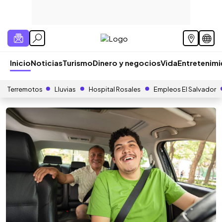
Inicio
Noticias
Turismo
Dinero y negocios
Vida
Entretenim
Terremotos
Lluvias
Hospital Rosales
Empleos El Salvador