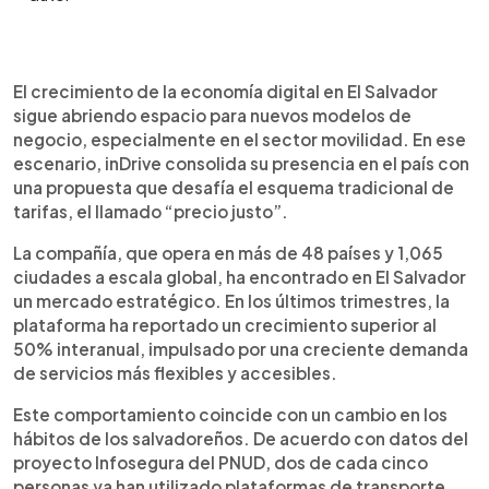
Resumen del artículo:
0:00
►
inDrive refuerza su apuesta por El Salvador, un
Escuchar artículo
El crecimiento de la economía digital en El Salvador
mercado clave donde crece más del 50% anual
sigue abriendo espacio para nuevos modelos de
impulsado por la economía digital. Su principal
negocio, especialmente en el sector movilidad. En ese
diferencial es el modelo de “precio justo”, que
escenario, inDrive consolida su presencia en el país con
permite a usuarios y conductores negociar
una propuesta que desafía el esquema tradicional de
directamente la tarifa de cada viaje. Este sistema
tarifas, el llamado “precio justo”.
ha ganado aceptación al ofrecer mayor
flexibilidad y percepción de ahorro. Además, la
La compañía, que opera en más de 48 países y 1,065
plataforma genera oportunidades de ingreso
ciudades a escala global, ha encontrado en El Salvador
para miles de salvadoreños y amplía sus servicios
un mercado estratégico. En los últimos trimestres, la
más allá del transporte urbano. Con mayor
plataforma ha reportado un crecimiento superior al
adopción de estas apps en el país, la empresa
50% interanual, impulsado por una creciente demanda
proyecta seguir expandiéndose y fortaleciendo
de servicios más flexibles y accesibles.
su oferta.
Este comportamiento coincide con un cambio en los
hábitos de los salvadoreños. De acuerdo con datos del
proyecto Infosegura del PNUD, dos de cada cinco
personas ya han utilizado plataformas de transporte,