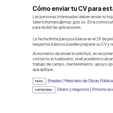
Cómo enviar tu CV para est
Las personas interesadas deben enviar su hoja
talentohumano@mop.gob.sv. En la convocatori
para recibir las aplicaciones.
La fecha límite para postularse es el 29 de j
requisitos básicos pueden preparar su CV y re
Al momento de enviar la solicitud, es recomen
contacto actualizados, nivel académico alcan
trabajo de campo, mantenimiento, apoyo ope
que aplique.
Empleo
|
Ministerio de Obras Pública
TAGS:
Dinero y negocios
|
Entorno e
CATEGORIA: