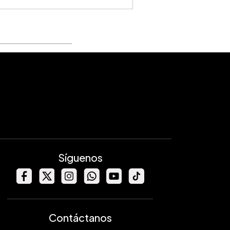
RTANTE:
El servicio de
conversor de
 y calculadora de cuotas
es provisto
te con fines informativos por este portal. No
ta una oferta, compromiso, ni obligación
ual de ninguna institución financiera. Los
 son referenciales y pueden variar según las
nes vigentes. Para información oficial,
 los canales de las instituciones financieras.
Síguenos
Contáctanos