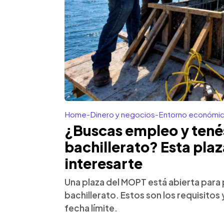
Home
-
Dinero y negocios
-
Entorno económi
¿Buscas empleo y tené
bachillerato? Esta pl
interesarte
Una plaza del MOPT está abierta par
bachillerato. Estos son los requisitos 
fecha límite.