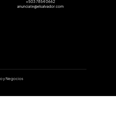
+503 7854 0662
anunciate@elsalvador.com
ro y Negocios