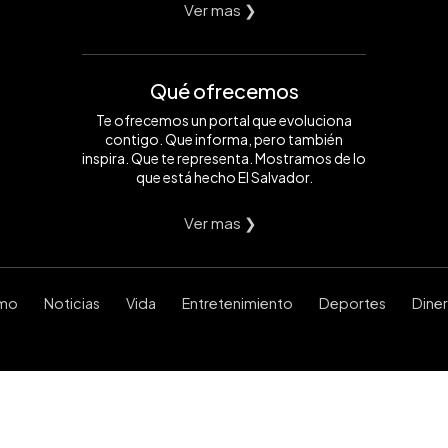
Ver mas ❯
Qué ofrecemos
Te ofrecemos un portal que evoluciona
contigo. Que informa, pero también
inspira. Que te representa. Mostramos de lo
que está hecho El Salvador.
Ver mas ❯
smo
Noticias
Vida
Entretenimiento
Deportes
Dine