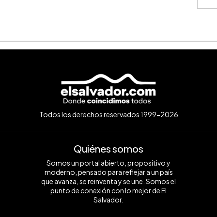
⚠️
IMPO
monedas
únicamen
represen
contract
cálculos
condicio
consulte
Todos los derechos reservados 1999-2026
Quiénes somos
Somos un portal abierto, propositivo y
moderno, pensado para reflejar a un país
que avanza, se reinventa y se une. Somos el
punto de conexión con lo mejor de El
Salvador.