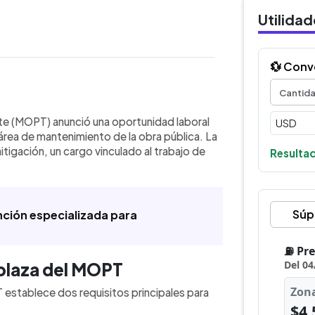
Utilida
💱 Conv
WhatsApp
Copiar link
Transporte abrió una oportunidad
rte (MOPT) anunció una oportunidad laboral
gación, dirigida a personas con noveno
área de mantenimiento de la obra pública. La
requiere disponibilidad para realizar
mitigación, un cargo vinculado al trabajo de
Resultad
ias, según la convocatoria publicada
sadas deben enviar su hoja de vida al
es del 29 de junio de 2026. El
bicación específica ni número de
Súp
ención especializada para
mación central para aplicar se
 puesto ofrecido y el canal oficial de
a plaza del MOPT
 establece dos requisitos principales para