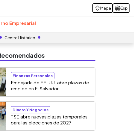
Mapa
Esp
rno Empresarial
Centro Histórico
s Recomendados
Finanzas Personales
Embajada de EE. UU. abre plazas de
empleo en El Salvador
Dinero Y Negocios
TSE abre nuevas plazas temporales
para las elecciones de 2027