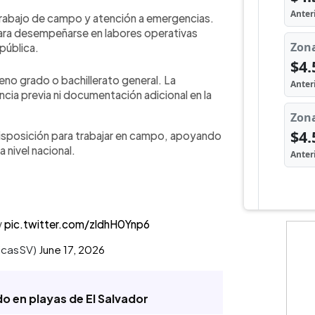
 trabajo de campo y atención a emergencias.
para desempeñarse en labores operativas
pública.
no grado o bachillerato general. La
ncia previa ni documentación adicional en la
posición para trabajar en campo, apoyando
 nivel nacional.
v
pic.twitter.com/zldhH0Ynp6
licasSV)
June 17, 2026
do en playas de El Salvador