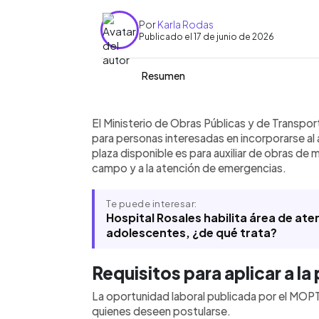
Por
Karla Rodas
Publicado el 17 de junio de 2026
Resumen
Resumen del artículo:
0:00
Facebook
Twitter
►
El Ministerio de Obras Públicas y de 
Escuchar artículo
El Ministerio de Obras Públicas y de Transpo
laboral para auxiliar de obras de miti
para personas interesadas en incorporarse al 
grado o bachillerato general. La plaza 
plaza disponible es para auxiliar de obras de 
trabajo de campo y atender emergenc
campo y a la atención de emergencias.
por la institución. Las personas intere
correo talentohumano@mop.gob.sv ant
Te puede interesar:
anuncio no detalla salario, horarios, u
Hospital Rosales habilita área de at
plazas disponibles, por lo que la infor
adolescentes, ¿de qué trata?
concentra en los requisitos básicos, el
recepción de CV.
Requisitos para aplicar a l
La oportunidad laboral publicada por el MOPT
quienes deseen postularse.