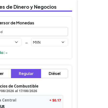
des de Dinero y Negocios
ersor de Monedas
→
o: -
er
Regular
Diésel