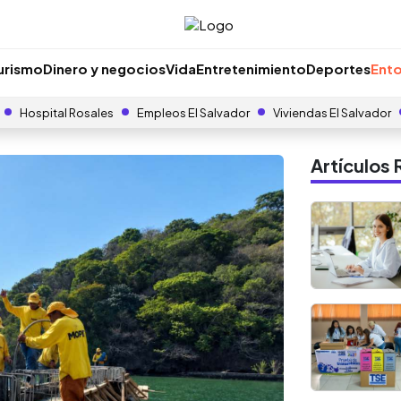
urismo
Dinero y negocios
Vida
Entretenimiento
Deportes
Ento
Hospital Rosales
Empleos El Salvador
Viviendas El Salvador
Artículo