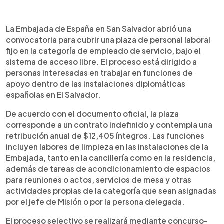
Resumen del artículo:
0:00
►
La Embajada de España en San Salvador abrió una
Escuchar artículo
La Embajada de España en San Salvador abrió una
convocatoria para contratar una plaza fija de
convocatoria para cubrir una plaza de personal laboral
empleado de servicio bajo el sistema de acceso
fijo en la categoría de empleado de servicio, bajo el
libre. El puesto tendrá contrato indefinido, una
sistema de acceso libre. El proceso está dirigido a
retribución anual de $12,405 íntegros y funciones
personas interesadas en trabajar en funciones de
de limpieza, apoyo en reuniones, servicio de mesa
apoyo dentro de las instalaciones diplomáticas
y acondicionamiento de espacios. El proceso
españolas en El Salvador.
será por concurso-oposición, con una prueba
práctica y valoración de méritos. Las solicitudes
De acuerdo con el documento oficial, la plaza
pueden presentarse en la sede diplomática o por
corresponde a un contrato indefinido y contempla una
vía telemática dentro del plazo establecido. La
retribución anual de $12,405 íntegros. Las funciones
persona seleccionada cumplirá un período de
incluyen labores de limpieza en las instalaciones de la
prueba de un mes y el contrato se regirá por la
Embajada, tanto en la cancillería como en la residencia,
legislación laboral salvadoreña.
además de tareas de acondicionamiento de espacios
para reuniones o actos, servicios de mesa y otras
actividades propias de la categoría que sean asignadas
por el jefe de Misión o por la persona delegada.
El proceso selectivo se realizará mediante concurso-