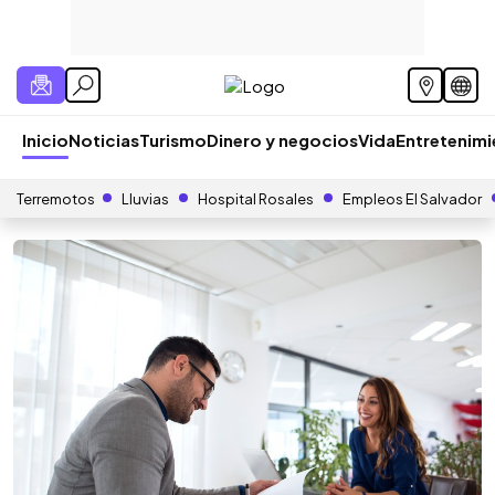
Inicio
Noticias
Turismo
Dinero y negocios
Vida
Entretenim
Terremotos
Lluvias
Hospital Rosales
Empleos El Salvador