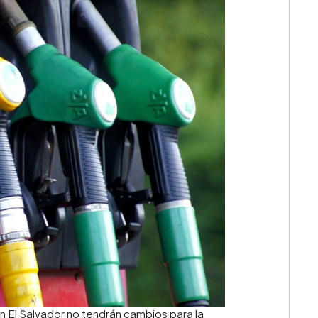
💳 Calc
Cuota: 
n El Salvador no tendrán cambios para la