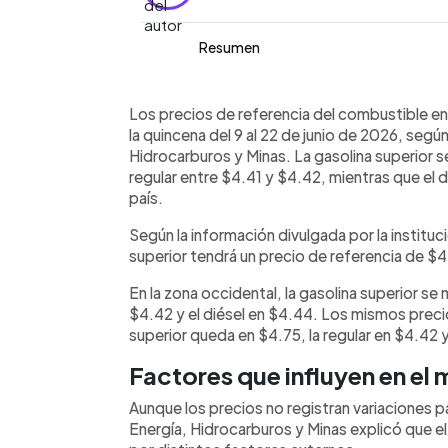
Resumen
Resumen del artículo:
0:00
Facebook
Twitter
►
Los precios de referencia del combust
Escuchar artículo
Los precios de referencia del combustible en
cambios para la quincena del 9 al 22 d
la quincena del 9 al 22 de junio de 2026, segú
General de Energía, Hidrocarburos y Mi
Hidrocarburos y Minas. La gasolina superior s
superior se mantiene en $4.74 por galón
regular entre $4.41 y $4.42, mientras que el d
$4.44. En las zonas occidental y orient
país.
regular en $4.42 y el diésel en $4.44. 
Según la información divulgada por la instituci
internacional sigue influenciado por t
superior tendrá un precio de referencia de $4.
bajos y demanda estacional.
En la zona occidental, la gasolina superior se 
$4.42 y el diésel en $4.44. Los mismos precios
superior queda en $4.75, la regular en $4.42 y
Factores que influyen en el
Aunque los precios no registran variaciones p
Energía, Hidrocarburos y Minas explicó que el