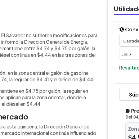
Utilida
💱 Conv
WhatsApp
Copiar link
ible en El Salvador no tendrán
 El Salvador no sufrieron modificaciones para
e junio de 2026, informó la Dirección
n informó la Dirección General de Energía,
nas. En la zona central, la gasolina
e mantiene entre $4.74 y $4.75 por galón, la
, la regular en $4.41 y el diésel en
iésel continúa en $4.44 en las tres zonas del
al, la superior queda en $4.75, la
La institución explicó que el mercado
Resultad
ón, en la zona central el galón de gasolina
ensiones en Oriente Medio, inventarios
74, la regular de $4.41 y el diésel de $4.44.
mantiene en $4.75 por galón, la regular en
Súp
 aplican para la zona oriental, donde la
 el diésel en $4.44.
 mercado
ara esta quincena, la Dirección General de
 mercado internacional continúa influenciado