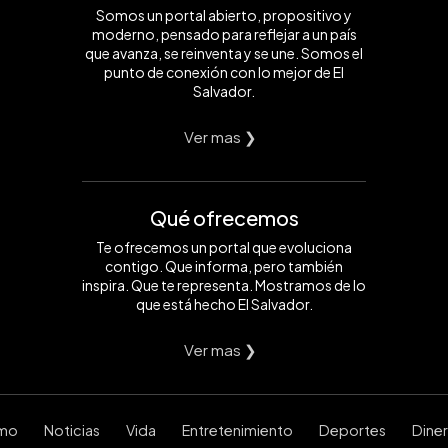
Somos un portal abierto, propositivo y
moderno, pensado para reflejar a un país
que avanza, se reinventa y se une. Somos el
punto de conexión con lo mejor de El
Salvador.
Ver mas ❯
Qué ofrecemos
Te ofrecemos un portal que evoluciona
contigo. Que informa, pero también
inspira. Que te representa. Mostramos de lo
que está hecho El Salvador.
Ver mas ❯
smo
Noticias
Vida
Entretenimiento
Deportes
Dine