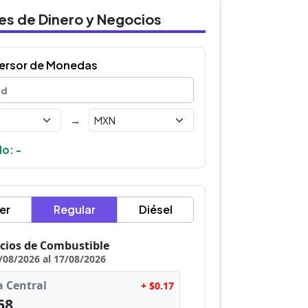
des de Dinero y Negocios
ersor de Monedas
→
o: -
er
Regular
Diésel