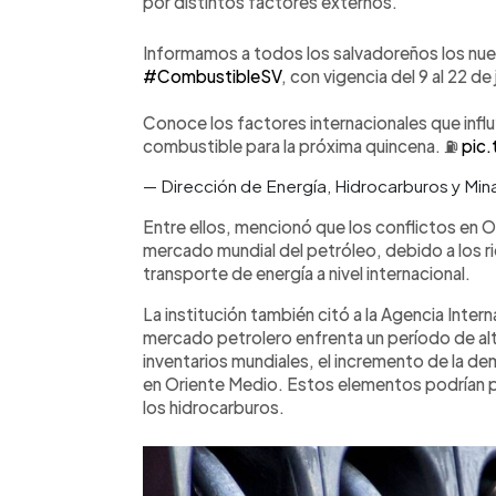
por distintos factores externos.
Informamos a todos los salvadoreños los nue
#CombustibleSV
, con vigencia del 9 al 22 d
Conoce los factores internacionales que influy
combustible para la próxima quincena. ⛽️
pic
— Dirección de Energía, Hidrocarburos y 
Entre ellos, mencionó que los conflictos en O
mercado mundial del petróleo, debido a los r
transporte de energía a nivel internacional.
La institución también citó a la Agencia Interna
mercado petrolero enfrenta un período de alta
inventarios mundiales, el incremento de la de
en Oriente Medio. Estos elementos podrían p
los hidrocarburos.