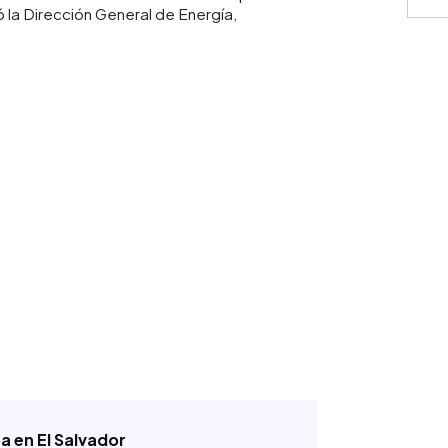
ó la Dirección General de Energía,
⚠️
IMPO
monedas
únicamen
represen
contract
cálculos
condicio
consulte
pa en El Salvador