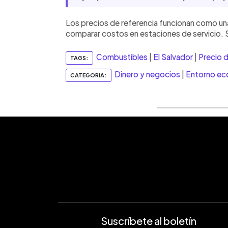
Los precios de referencia funcionan como un
comparar costos en estaciones de servicio. Su
Combustibles
|
El Salvador
|
Precio d
TAGS:
Dinero y negocios
|
Entorno e
CATEGORIA:
Suscríbete al boletín