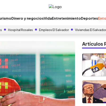
urismo
Dinero y negocios
Vida
Entretenimiento
Deportes
Ento
as
Hospital Rosales
Empleos El Salvador
Viviendas El Salvado
Artículo