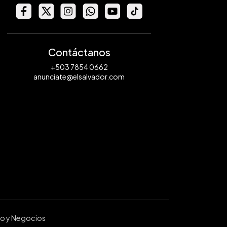
Contáctanos
+503 7854 0662
anunciate@elsalvador.com
ro y Negocios