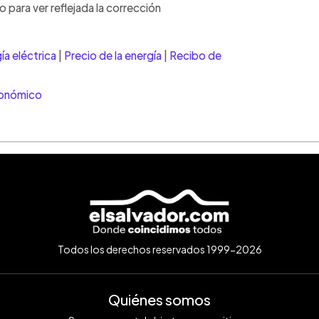
para ver reflejada la corrección
⚠️
IMPO
ía eléctrica
|
Precio de la energía
|
Recibo de
monedas
únicamen
represen
contract
conómico
cálculos
condicio
consulte
Todos los derechos reservados 1999-2026
Quiénes somos