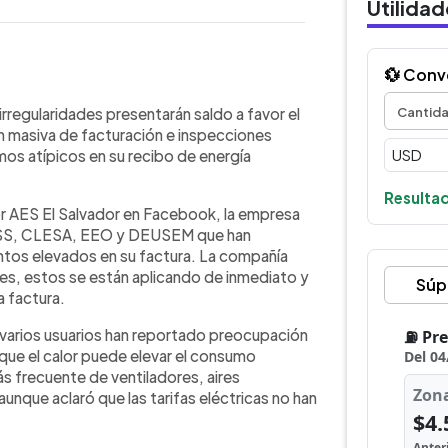
Utilida
💱 Conv
WhatsApp
Copiar link
ras con irregularidades presentarán
irregularidades presentarán saldo a favor el
isiones masivas de facturación e
n masiva de facturación e inspecciones
 consumos atípicos. La empresa
os atípicos en su recibo de energía
orrespondientes se aplican de
r, en la próxima factura. También
Resultad
 AES El Salvador en Facebook, la empresa
mantener consumos altos debido al
AESS, CLESA, EEO y DEUSEM que han
 aires acondicionados o
os elevados en su factura. La compañía
AES pidió a quienes tengan dudas
tes, estos se están aplicando de inmediato y
te por sus canales oficiales de
Súp
a factura.
e varios usuarios han reportado preocupación
que el calor puede elevar el consumo
s frecuente de ventiladores, aires
unque aclaró que las tarifas eléctricas no han