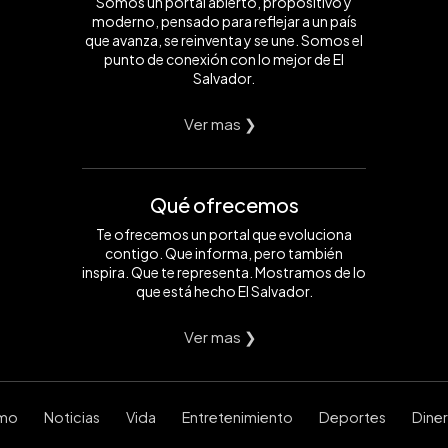
Somos un portal abierto, propositivo y
moderno, pensado para reflejar a un país
que avanza, se reinventa y se une. Somos el
punto de conexión con lo mejor de El
Salvador.
Ver mas ❯
Qué ofrecemos
Te ofrecemos un portal que evoluciona
contigo. Que informa, pero también
inspira. Que te representa. Mostramos de lo
que está hecho El Salvador.
Ver mas ❯
smo
Noticias
Vida
Entretenimiento
Deportes
Dine