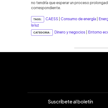
no tendría que esperar un proceso prolongado 
correspondiente.
CAESS
|
Consumo de energía
|
Energ
TAGS:
la luz
Dinero y negocios
|
Entorno e
CATEGORIA:
Suscríbete al boletín