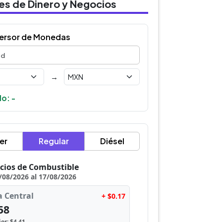
des de Dinero y Negocios
ersor de Monedas
→
o: -
er
Regular
Diésel