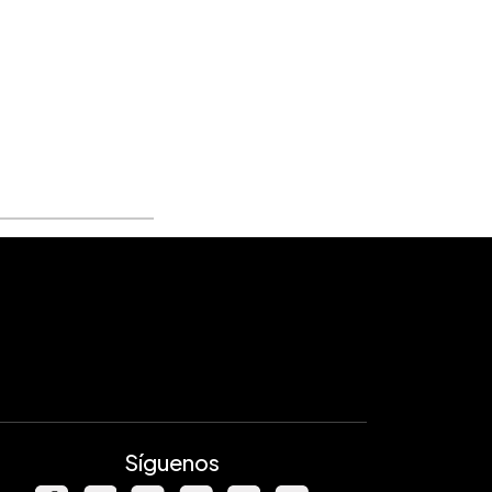
RTANTE:
El servicio de
conversor de
 y calculadora de cuotas
es provisto
te con fines informativos por este portal. No
ta una oferta, compromiso, ni obligación
ual de ninguna institución financiera. Los
 son referenciales y pueden variar según las
nes vigentes. Para información oficial,
 los canales de las instituciones financieras.
Síguenos