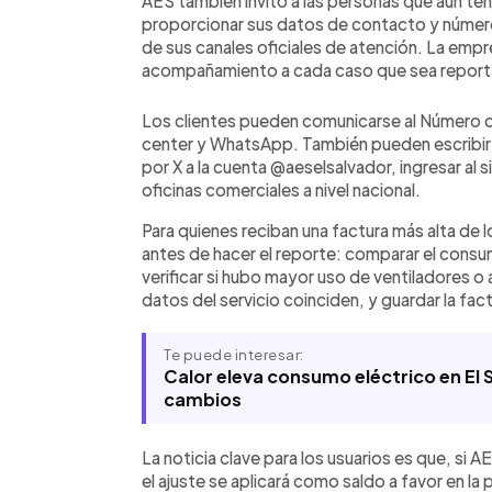
AES también invitó a las personas que aún te
proporcionar sus datos de contacto y númer
de sus canales oficiales de atención. La empr
acompañamiento a cada caso que sea repor
Los clientes pueden comunicarse al Número 
center y WhatsApp. También pueden escribir
por X a la cuenta @aeselsalvador, ingresar al 
oficinas comerciales a nivel nacional.
Para quienes reciban una factura más alta de l
antes de hacer el reporte: comparar el consu
verificar si hubo mayor uso de ventiladores o a
datos del servicio coinciden, y guardar la fa
Te puede interesar:
Calor eleva consumo eléctrico en El S
cambios
La noticia clave para los usuarios es que, si A
el ajuste se aplicará como saldo a favor en la 