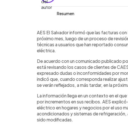
Resumen
Resumen del artículo:
0:00
Facebook
Twitter
►
AES El Salvador informó que las factu
Escuchar artículo
AES El Salvador informó que las facturas con 
saldo a favor el próximo mes, tras rev
próximo mes, luego de un proceso de revisió
inspecciones técnicas a usuarios con
técnicas a usuarios que han reportado consum
indicó en Facebook que los ajustes c
eléctrica.
inmediato y se reflejarán, a más tarda
De acuerdo con un comunicado publicado por
aclaró que algunos clientes podrían 
está revisando los casos de clientes de C
calor, por mayor uso de ventiladores,
expresado dudas o inconformidades por mont
electrodomésticos de refrigeración. 
indicó que, cuando corresponda realizar ajus
compartir sus datos y número de clien
se verán reflejados, a más tardar, en la próxim
atención.
La información llega en un contexto en el qu
por incrementos en sus recibos. AES explicó 
eléctrico en hogares y negocios por el uso má
acondicionados y sistemas de refrigeración, a
sido modificadas.