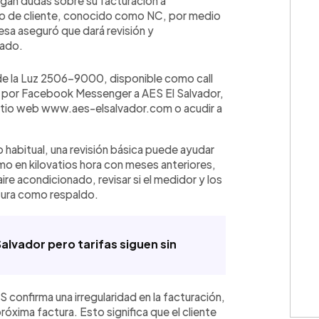
ngan dudas sobre su facturación a
o de cliente, conocido como NC, por medio
esa aseguró que dará revisión y
tado.
de la Luz 2506-9000, disponible como call
 por Facebook Messenger a AES El Salvador,
sitio web
www.aes-elsalvador.com
o acudir a
💳 Calc
o habitual, una revisión básica puede ayudar
mo en kilovatios hora con meses anteriores,
ire acondicionado, revisar si el medidor y los
ctura como respaldo.
alvador pero tarifas siguen sin
ES confirma una irregularidad en la facturación,
Cuota: 
próxima factura. Esto significa que el cliente