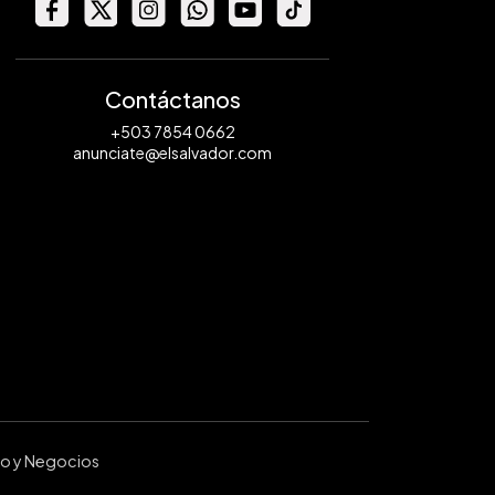
Contáctanos
+503 7854 0662
anunciate@elsalvador.com
ro y Negocios