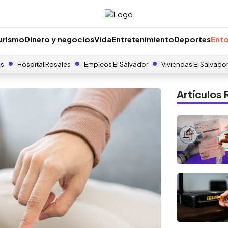
urismo
Dinero y negocios
Vida
Entretenimiento
Deportes
Ento
as
Hospital Rosales
Empleos El Salvador
Viviendas El Salvado
Artículo