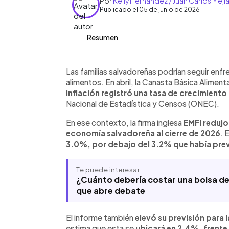
Por
Kelly Hernández / Juan Carlos Mejí
Publicado el 05 de junio de 2026
Resumen
Resumen del artículo:
0:00
Facebook
Twitter
►
La revisión de las perspectivas econó
Escuchar artículo
Las familias salvadoreñas podrían seguir enf
contexto marcado por aumentos en los
alimentos. En abril, la Canasta Básica Aliment
inflación de 2.16% registrada en abril,
inflación registró una tasa de crecimiento
más reciente, la firma inglesa EMFI r
Nacional de Estadística y Censos (ONEC).
crecimiento para la economía salvado
En ese contexto, la firma inglesa
EMFI redujo
su previsión de inflación para este a
economía salvadoreña al cierre de 2026
. 
posibles incrementos en costos para e
3.0%, por debajo del 3.2% que había pre
pensiones como un desafío para las fi
presiones asociadas al gasto estatal.
Te puede interesar:
¿Cuánto debería costar una bolsa de
que abre debate
El informe también
elevó su previsión para 
estima que esta se
ubicará en 2.4%, frente