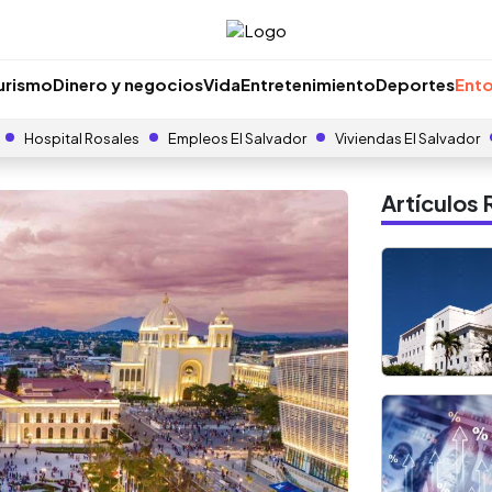
urismo
Dinero y negocios
Vida
Entretenimiento
Deportes
Ento
Hospital Rosales
Empleos El Salvador
Viviendas El Salvador
Artículo