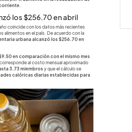
corriente
.
zó los $256.70 en abril
Cuota: 
 año coincide con los datos más recientes
s alimentos en el país. De acuerdo con la
mentaria urbana alcanzó los $256.70 en
⚠️
IMPO
monedas
 $9.50 en comparación con el mismo mes
únicamen
 corresponde al costo mensual aproximado
represen
contract
asta 3.73 miembros
y que el cálculo se
cálculos
dades calóricas diarias establecidas para
condicio
consulte