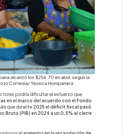
bana alcanzó los $256.70 en abril, según la
/ Foto Cortesía/ Yessica Hompanera
💳 Calc
tores podría dificultar el esfuerzo que
nzas en el marco del acuerdo con el Fondo
ala que durante
2025 el déficit fiscal pasó
o Bruto (PIB) en 2024 a un 0.5% al cierre
sada por el
aumento en la recaudación de