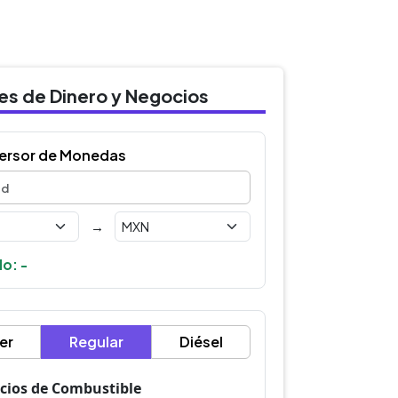
des de Dinero y Negocios
ersor de Monedas
→
o: -
er
Regular
Diésel