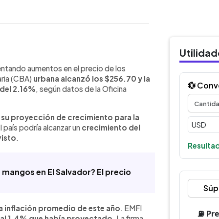
a
Utilida
WhatsApp
Copiar link
micas para El Salvador ocurre en un
rentando aumentos en el precio de los
 precios de los alimentos y una
aria (CBA)
urbana alcanzó los $256.70 y la
💱 Conv
 según datos oficiales. En su informe
 del 2.16%
, según datos de la Oficina
edujo de 3.2% a 3.0% su proyección de
reña en 2026 y elevó de 1.4% a 2.4%
 su proyección de crecimiento para la
ño. El documento también señala
El país podría alcanzar un
crecimiento del
l gobierno, identifica al sistema de
visto
.
nanzas públicas y advierte sobre
Resultad
 mangos en El Salvador? El precio
Súp
la inflación promedio de este año
. EMFI
 al 1.4% que había proyectado
. La firma