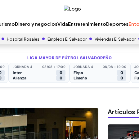
urismo
Dinero y negocios
Vida
Entretenimiento
Deportes
Ento
Hospital Rosales
Empleos El Salvador
Viviendas El Salvador
Artículo