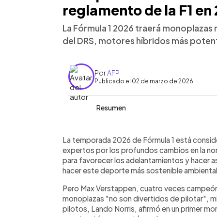
reglamento de la F1 en
La Fórmula 1 2026 traerá monoplazas m
del DRS, motores híbridos más poten
Por
AFP
Publicado el 02 de marzo de 2026
Resumen
Resumen del artículo:
0:00
Facebook
Twitter
►
La temporada 2026 de Fórmula 1 marc
Escuchar artículo
La temporada 2026 de Fórmula 1 está consid
reglamento técnico, chasis y unidade
expertos por los profundos cambios en la no
más ligeros, cortos y estrechos, con
para favorecer los adelantamientos y hacer a
aerodinámica activa. Desaparece el D
hacer este deporte más sostenible ambienta
de un sistema manual de adelantamien
Pero Max Verstappen, cuatro veces campeón 
unidades de potencia incrementarán c
monoplazas "no son divertidos de pilotar", mi
equilibrarán el motor híbrido. Tambié
pilotos, Lando Norris, afirmó en un primer m
sostenible. Mientras la FIA busca mayo