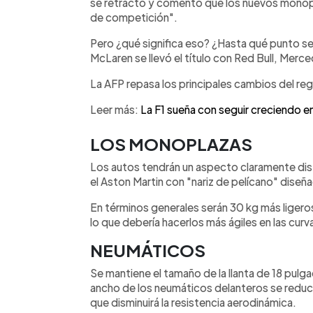
se retractó y comentó que los nuevos monop
pilotos como Max Verstappen y Lando
de competición".
espectáculo.
Pero ¿qué significa eso? ¿Hasta qué punto s
McLaren se llevó el título con Red Bull, Merce
La AFP repasa los principales cambios del re
Leer más:
La F1 sueña con seguir creciendo e
LOS MONOPLAZAS
Los autos tendrán un aspecto claramente dist
el Aston Martin con "nariz de pelícano" dise
En términos generales serán 30 kg más liger
lo que debería hacerlos más ágiles en las curv
NEUMÁTICOS
Se mantiene el tamaño de la llanta de 18 pulga
ancho de los neumáticos delanteros se reduci
que disminuirá la resistencia aerodinámica.