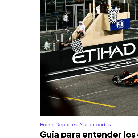
Home
-
Deportes
-
Más deportes
Guía para entender los