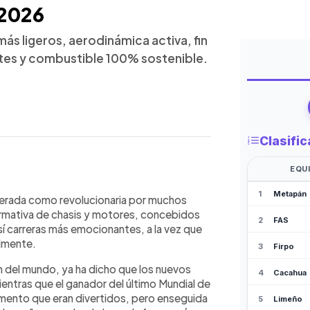
 2026
ás ligeros, aerodinámica activa, fin
tes y combustible 100% sostenible.
WhatsApp
Copiar link
ará una revolución con cambios en
erada como revolucionaria por muchos
s de potencia. Los monoplazas serán
rmativa de chasis y motores, concebidos
 neumáticos más angostos y
sí carreras más emocionantes, a la vez que
RS y llegan los modos Z y X, además
lmente.
to con energía extra. Las nuevas
del mundo, ya ha dicho que los nuevos
asi 300% la energía eléctrica y
entras que el ganador del último Mundial de
n se usará combustible 100%
omento que eran divertidos, pero enseguida
r competitividad y sostenibilidad,