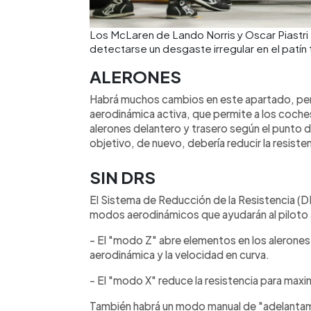
Los McLaren de Lando Norris y Oscar Piastri
detectarse un desgaste irregular en el patí
ALERONES
Habrá muchos cambios en este apartado, pero e
aerodinámica activa, que permite a los coches
alerones delantero y trasero según el punto de
objetivo, de nuevo, debería reducir la resiste
SIN DRS
El Sistema de Reducción de la Resistencia (D
modos aerodinámicos que ayudarán al piloto 
- El "modo Z" abre elementos en los alerones
aerodinámica y la velocidad en curva.
- El "modo X" reduce la resistencia para maxim
También habrá un modo manual de "adelantami