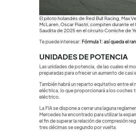
El piloto holandés de Red Bull Racing, Max Ve
McLaren, Oscar Piastri, compiten durante el
Saudita de 2025 en el circuito Corniche de Y
Te puede interesar:
Fórmula 1: así queda el r
UNIDADES DE POTENCIA
Las unidades de potencia, de las cuales el mo
preparadas para ofrecer un aumento de casi e
También habrá un reparto equitativo entre el 
eléctrica, lo que proporcionará a los coches
eléctrico.
La FIA se dispone a cerrar una laguna reglame
Mercedes ha encontrado para utilizar la expa
el fin de superar la relación de compresión re
tres décimas se segundo por vuelta.