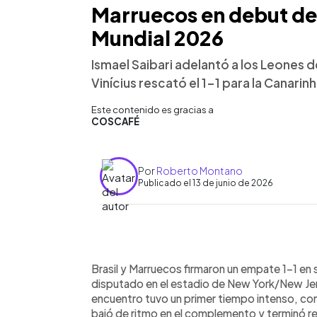
Marruecos en debut de 
Mundial 2026
Ismael Saibari adelantó a los Leones d
Vinícius rescató el 1-1 para la Canarin
Este contenido es gracias a
COSCAFÉ
Por
Roberto Montano
Publicado el 13 de junio de 2026
0:00
Facebook
Twitter
►
Escuchar artículo
Brasil y Marruecos firmaron un empate 1-1 en 
disputado en el estadio de New York/New Jers
encuentro tuvo un primer tiempo intenso, c
bajó de ritmo en el complemento y terminó r