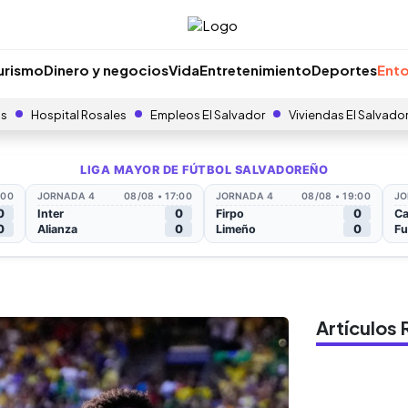
urismo
Dinero y negocios
Vida
Entretenimiento
Deportes
Ento
as
Hospital Rosales
Empleos El Salvador
Viviendas El Salvado
Artículo