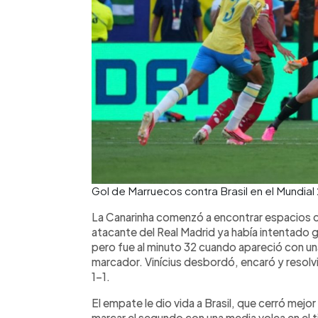
Gol de Marruecos contra Brasil en el Mundia
La Canarinha comenzó a encontrar espacios con
atacante del Real Madrid ya había intentado g
pero fue al minuto 32 cuando apareció con una j
marcador. Vinícius desbordó, encaró y resolvió
1-1.
El empate le dio vida a Brasil, que cerró mejo
marcar el segundo con una media volea en el