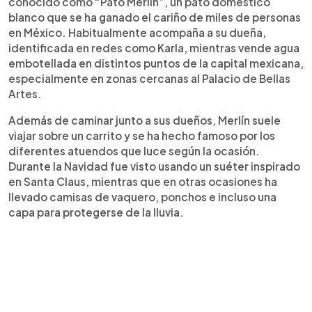
conocido como “Pato Merlín”, un pato doméstico
cuenta oficial de la Selección Mexicana, que
blanco que se ha ganado el cariño de miles de personas
destacó su apoyo al equipo. Muchos usuarios
en México. Habitualmente acompaña a su dueña,
incluso piden que sea la mascota oficial.
identificada en redes como Karla, mientras vende agua
embotellada en distintos puntos de la capital mexicana,
especialmente en zonas cercanas al Palacio de Bellas
Artes.
Además de caminar junto a sus dueños, Merlín suele
viajar sobre un carrito y se ha hecho famoso por los
diferentes atuendos que luce según la ocasión.
Durante la Navidad fue visto usando un suéter inspirado
en Santa Claus, mientras que en otras ocasiones ha
llevado camisas de vaquero, ponchos e incluso una
capa para protegerse de la lluvia.