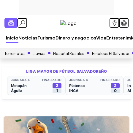
Inicio
Noticias
Turismo
Dinero y negocios
Vida
Entretenim
Terremotos
Lluvias
Hospital Rosales
Empleos El Salvador