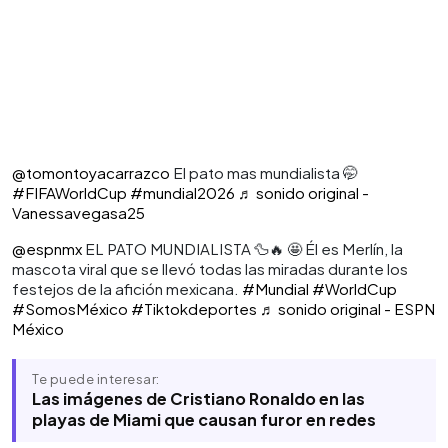
@tomontoyacarrazco
El pato mas mundialista 🤭
#FIFAWorldCup
#mundial2026
♬ sonido original -
Vanessavegasa25
@espnmx
EL PATO MUNDIALISTA 🦆🔥 🤩 Él es Merlín, la
mascota viral que se llevó todas las miradas durante los
festejos de la afición mexicana.
#Mundial
#WorldCup
#SomosMéxico
#Tiktokdeportes
♬ sonido original - ESPN
México
Te puede interesar:
Las imágenes de Cristiano Ronaldo en las
playas de Miami que causan furor en redes