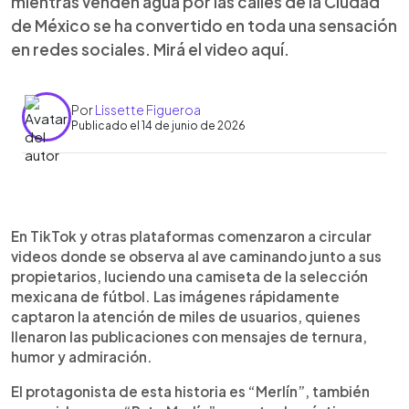
mientras venden agua por las calles de la Ciudad
de México se ha convertido en toda una sensación
en redes sociales. Mirá el video aquí.
Por
Lissette Figueroa
Publicado el 14 de junio de 2026
Resumen del artículo:
0:00
►
El pato Merlín, un pato doméstico blanco que
Escuchar artículo
En TikTok y otras plataformas comenzaron a circular
acompaña a sus dueños mientras venden agua en
videos donde se observa al ave caminando junto a sus
las calles de Ciudad de México, se ha vuelto viral
propietarios, luciendo una camiseta de la selección
en redes sociales. Recientemente fue captado
mexicana de fútbol. Las imágenes rápidamente
caminando con una camiseta de la selección
captaron la atención de miles de usuarios, quienes
mexicana, lo que desató una ola de comentarios
llenaron las publicaciones con mensajes de ternura,
llenos de ternura y humor. Conocido por usar
humor y admiración.
distintos atuendos según la ocasión, también ha
sido visto con suéteres navideños, ponchos y
El protagonista de esta historia es “Merlín”, también
ropa de vaquero. Su popularidad llegó hasta la