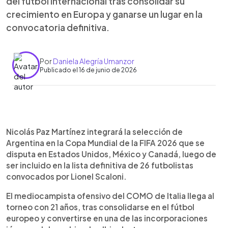
del fútbol internacional tras consolidar su
crecimiento en Europa y ganarse un lugar en la
convocatoria definitiva.
Por
Daniela Alegría Umanzor
Publicado el 16 de junio de 2026
Resumen del artículo:
0:00
►
Nico Paz, una de las jóvenes promesas del fútbol
Escuchar artículo
Nicolás Paz Martínez integrará la selección de
argentino, disputará el Mundial 2026 con la
Argentina en la Copa Mundial de la FIFA 2026 que se
selección de Argentina. El mediocampista de 21
disputa en Estados Unidos, México y Canadá, luego de
años, que actualmente juega en el Como de Italia,
ser incluido en la lista definitiva de 26 futbolistas
fue convocado por Lionel Scaloni para integrar la
convocados por Lionel Scaloni.
lista mundialista tras su crecimiento en Europa, su
paso por el Real Madrid y sus destacadas
El mediocampista ofensivo del COMO de Italia llega al
actuaciones con la Albiceleste.
torneo con 21 años, tras consolidarse en el fútbol
europeo y convertirse en una de las incorporaciones