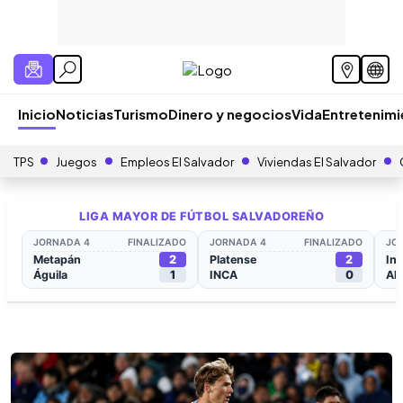
Inicio
Noticias
Turismo
Dinero y negocios
Vida
Entretenim
TPS
Juegos
Empleos El Salvador
Viviendas El Salvador