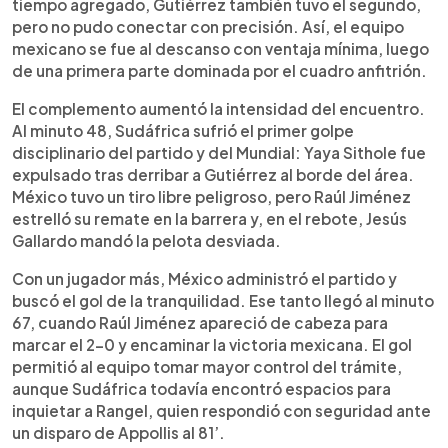
tiempo agregado, Gutiérrez también tuvo el segundo,
pero no pudo conectar con precisión. Así, el equipo
mexicano se fue al descanso con ventaja mínima, luego
de una primera parte dominada por el cuadro anfitrión.
El complemento aumentó la intensidad del encuentro.
Al minuto 48, Sudáfrica sufrió el primer golpe
disciplinario del partido y del Mundial: Yaya Sithole fue
expulsado tras derribar a Gutiérrez al borde del área.
México tuvo un tiro libre peligroso, pero Raúl Jiménez
estrelló su remate en la barrera y, en el rebote, Jesús
Gallardo mandó la pelota desviada.
Con un jugador más, México administró el partido y
buscó el gol de la tranquilidad. Ese tanto llegó al minuto
67, cuando Raúl Jiménez apareció de cabeza para
marcar el 2-0 y encaminar la victoria mexicana. El gol
permitió al equipo tomar mayor control del trámite,
aunque Sudáfrica todavía encontró espacios para
inquietar a Rangel, quien respondió con seguridad ante
un disparo de Appollis al 81’.