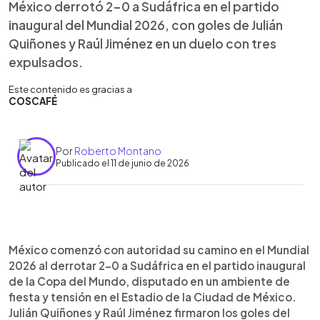
México derrotó 2-0 a Sudáfrica en el partido
inaugural del Mundial 2026, con goles de Julián
Quiñones y Raúl Jiménez en un duelo con tres
expulsados.
Este contenido es gracias a
COSCAFÉ
Por
Roberto Montano
Publicado el 11 de junio de 2026
Resumen del artículo:
0:00
►
México inició con triunfo su camino en el Mundial
Escuchar artículo
México comenzó con autoridad su camino en el Mundial
2026 tras vencer 2-0 a Sudáfrica en el partido
2026 al derrotar 2-0 a Sudáfrica en el partido inaugural
inaugural. Julián Quiñones abrió el marcador al
de la Copa del Mundo, disputado en un ambiente de
minuto 9 con un gran disparo, mientras Raúl
fiesta y tensión en el Estadio de la Ciudad de México.
Jiménez amplió la ventaja al 67 con un cabezazo.
Julián Quiñones y Raúl Jiménez firmaron los goles del