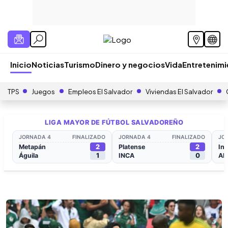
Inicio
Noticias
Turismo
Dinero y negocios
Vida
Entretenim
TPS
Juegos
Empleos El Salvador
Viviendas El Salvador