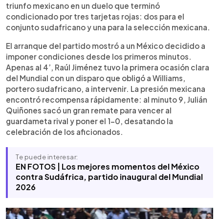
El equipo mexicano dominó buena parte del
triunfo mexicano en un duelo que terminó
encuentro y generó varias ocasiones, incluido un
condicionado por tres tarjetas rojas: dos para el
remate al poste de Quiñones. Sudáfrica intentó
conjunto sudafricano y una para la selección mexicana.
reaccionar, pero terminó condicionado por las
expulsiones de Yaya Sithole y Themba Zwane.
El arranque del partido mostró a un México decidido a
México también cerró con diez jugadores por la
imponer condiciones desde los primeros minutos.
roja a César Montes en el tiempo agregado.
Apenas al 4’, Raúl Jiménez tuvo la primera ocasión clara
del Mundial con un disparo que obligó a Williams,
portero sudafricano, a intervenir. La presión mexicana
encontró recompensa rápidamente: al minuto 9, Julián
Quiñones sacó un gran remate para vencer al
guardameta rival y poner el 1-0, desatando la
celebración de los aficionados.
Te puede interesar:
EN FOTOS | Los mejores momentos del México
contra Sudáfrica, partido inaugural del Mundial
2026