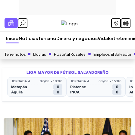
Inicio
Noticias
Turismo
Dinero y negocios
Vida
Entretenim
Terremotos
Lluvias
Hospital Rosales
Empleos El Salvador