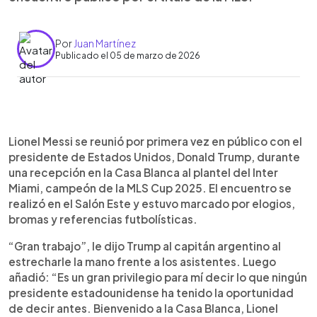
Por
Juan Martínez
Publicado el 05 de marzo de 2026
Resumen del artículo:
0:00
►
Lionel Messi se reunió por primera vez en público
Escuchar artículo
Lionel Messi se reunió por primera vez en público con el
con el presidente de Estados Unidos, Donald
presidente de Estados Unidos, Donald Trump, durante
Trump, durante una recepción en la Casa Blanca al
una recepción en la Casa Blanca al plantel del Inter
plantel del Inter Miami, campeón de la MLS Cup
Miami, campeón de la MLS Cup 2025. El encuentro se
2025. El mandatario elogió al capitán argentino y
realizó en el Salón Este y estuvo marcado por elogios,
compartió anécdotas sobre la admiración de su
bromas y referencias futbolísticas.
hijo por el futbolista. El encuentro se dio en un
contexto internacional marcado por tensiones en
“Gran trabajo”, le dijo Trump al capitán argentino al
Oriente Medio y previo a un partido del club en
estrecharle la mano frente a los asistentes. Luego
Washington. La visita ocurre tras antecedentes en
añadió: “Es un gran privilegio para mí decir lo que ningún
los que Messi evitó actos políticos, y en medio de
presidente estadounidense ha tenido la oportunidad
la histórica rivalidad deportiva con Cristiano
de decir antes. Bienvenido a la Casa Blanca, Lionel