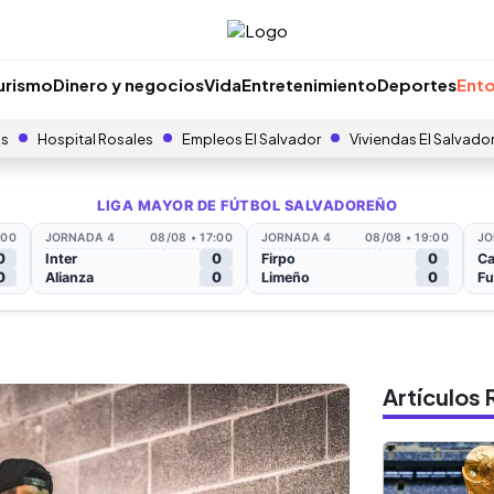
urismo
Dinero y negocios
Vida
Entretenimiento
Deportes
Ento
as
Hospital Rosales
Empleos El Salvador
Viviendas El Salvado
Artículo