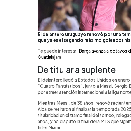
El delantero uruguayo renovó por una temp
que ya es el segundo máximo goleador his
Te puede interesar:
Barça avanza a octavos d
Guadalajara
De titular a suplente
El delantero llegó a Estados Unidos en ener
“Cuatro Fantásticos”, junto a Messi, Sergio B
por atraer atención internacional a la liga nor
Mientras Messi, de 38 años, renovó reciente
Alba se retiraron al finalizar la temporada 20
titularidad en el tramo final del torneo, releg
años, y no disputó la final de la MLS que signifi
Inter Miami.