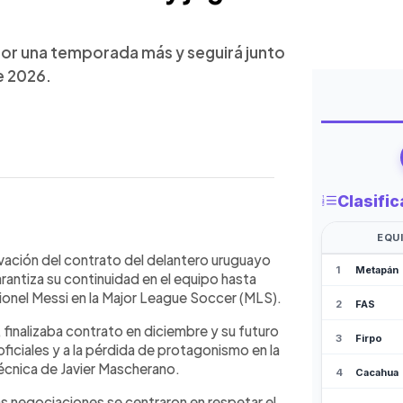
 por una temporada más y seguirá junto
de 2026.
WhatsApp
Copiar link
 Inter Miami por una temporada más y
ovación del contrato del delantero uruguayo
26. El delantero uruguayo, que
rantiza su continuidad en el equipo hasta
 las dudas sobre su futuro tras
ionel Messi en la Major League Soccer (MLS).
 temporada. Pese a ello, el club
 finalizaba contrato en diciembre y su futuro
ortivo. Suárez es el segundo máximo
ficiales y a la pérdida de protagonismo en la
ormará parte del proyecto que lidera
técnica de Javier Mascherano.
 el objetivo del equipo de competir
as negociaciones se centraron en respetar el