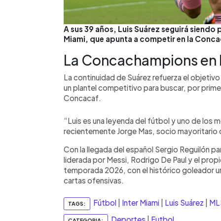
A sus 39 años, Luis Suárez seguirá siendo 
Miami, que apunta a competir en la Conca
La Concachampions en l
La continuidad de Suárez refuerza el objetivo 
un plantel competitivo para buscar, por prime
Concacaf.
“Luis es una leyenda del fútbol y uno de los
recientemente Jorge Mas, socio mayoritario d
Con la llegada del español Sergio Reguilón para
liderada por Messi, Rodrigo De Paul y el propi
temporada 2026, con el histórico goleador u
cartas ofensivas.
Fútbol
|
Inter Miami
|
Luis Suárez
|
ML
TAGS:
Deportes
|
Futbol
CATEGORIA: