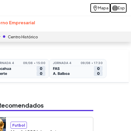
Mapa
Esp
rno Empresarial
r
Centro Histórico
s Recomendados
Futbol