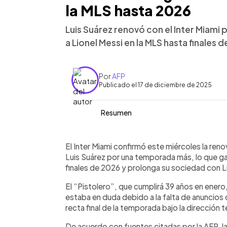
la MLS hasta 2026
Luis Suárez renovó con el Inter Miami
a Lionel Messi en la MLS hasta finales 
Por
AFP
Publicado el 17 de diciembre de 2025
Resumen
Resumen del artículo:
0:00
Facebook
Twitter
►
Luis Suárez renovó su contrato con el
Escuchar artículo
El Inter Miami confirmó este miércoles la ren
seguirá en la MLS hasta finales de 20
Luis Suárez por una temporada más, lo que ga
cumplirá 39 años en enero, despejó así
finales de 2026 y prolonga su sociedad con L
perder protagonismo en el cierre de la
El “Pistolero”, que cumplirá 39 años en enero,
valoró su trayectoria y su aporte dep
estaba en duda debido a la falta de anuncios o
goleador histórico del Inter Miami y f
recta final de la temporada bajo la dirección 
Lionel Messi. La renovación fortalece
por la Concachampions en 2026.
De acuerdo con fuentes citadas por la AFP, l