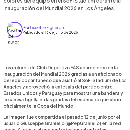
colores del equipo en el SoFi Stadium durante la
inauguración del Mundial 2026 en Los Ángeles.
Por
Lissette Figueroa
Publicado el 13 de junio de 2026
Resumen del artículo:
0:00
►
La pasión por Club Deportivo FAS también tuvo
Escuchar artículo
Los colores de Club Deportivo FAS aparecieron en la
presencia en la inauguración del Mundial 2026. El
inauguración del Mundial 2026 gracias a un aficionado
aficionado Giusseppe Graniello compartió en X
del equipo santaneco que asistió al SoFi Stadium de Los
una fotografía tomada en el SoFi Stadium de Los
Ángeles y aprovechó la antesala del partido entre
Ángeles, donde aparece un seguidor tigrillo
Estados Unidos y Paraguay para mostrar una bandera y
luciendo una bandera del equipo santaneco en las
la camisa tigrilla en las gradas del escenario que abrió
gradas del escenario mundialista. La imagen fue
oficialmente la Copa del Mundo.
captada antes del partido entre Estados Unidos y
Paraguay, que abrió oficialmente la competencia.
La imagen fue compartida el pasado 12 de junio por el
Los colores rojo, azul y blanco de FAS coincidieron
usuario Giusseppe Graniello (@PepGraniello) en la red
con los de ambas selecciones, destacando entre
social X, previo al encuentro inaugural entre las