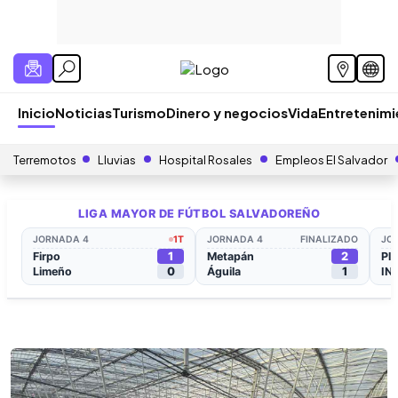
Inicio
Noticias
Turismo
Dinero y negocios
Vida
Entretenim
Terremotos
Lluvias
Hospital Rosales
Empleos El Salvador