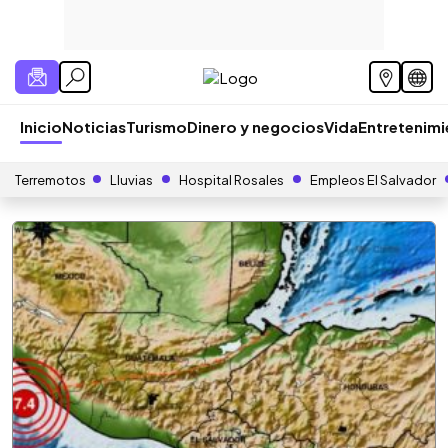
Inicio
Noticias
Turismo
Dinero y negocios
Vida
Entretenim
Terremotos
Lluvias
Hospital Rosales
Empleos El Salvador