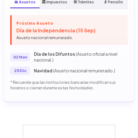
📅 Asuetos
🏛️ Impuestos
🛠️ Trámites
👴 Pensión
Próximo Asueto
Día de la Independencia (15 Sep)
Asueto nacional remunerado.
Día de los Difuntos
(Asueto oficial a nivel
02 Nov
nacional.)
Navidad
(Asueto nacional remunerado.)
25 Dic
* Recuerde que las instituciones bancarias modifican sus
horarios o cierran durante estas festividades.