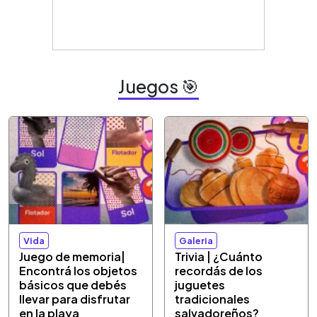
Juegos 🎯
Vida
Galeria
Juego de memoria|
Trivia | ¿Cuánto
Encontrá los objetos
recordás de los
básicos que debés
juguetes
llevar para disfrutar
tradicionales
en la playa
salvadoreños?