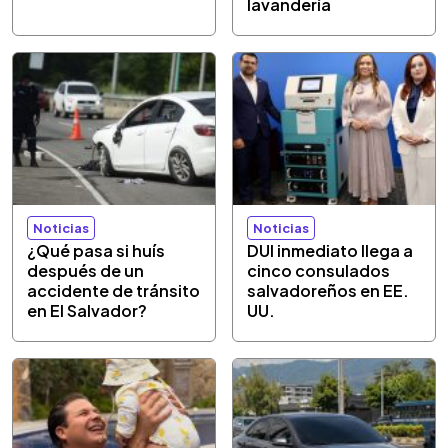
lavandería
Noticias
Noticias
¿Qué pasa si huís
DUI inmediato llega a
después de un
cinco consulados
accidente de tránsito
salvadoreños en EE.
en El Salvador?
UU.