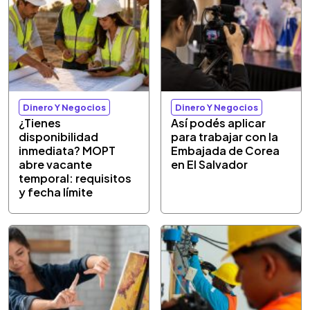
Dinero Y Negocios
Dinero Y Negocios
¿Tienes
Así podés aplicar
disponibilidad
para trabajar con la
inmediata? MOPT
Embajada de Corea
abre vacante
en El Salvador
temporal: requisitos
y fecha límite