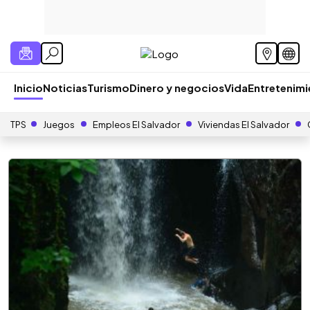
Inicio
Noticias
Turismo
Dinero y negocios
Vida
Entretenim
TPS
Juegos
Empleos El Salvador
Viviendas El Salvador