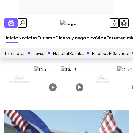
Inicio
Noticias
Turismo
Dinero y negocios
Vida
Entretenim
Terremotos
Lluvias
Hospital Rosales
Empleos El Salvador
DÍA 1
DÍA 2
Desfile Correos
Sivarland