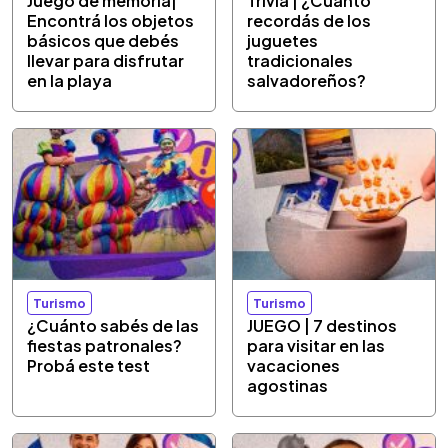
Juego de memoria|
Trivia | ¿Cuánto
Encontrá los objetos
recordás de los
básicos que debés
juguetes
llevar para disfrutar
tradicionales
en la playa
salvadoreños?
Turismo
Turismo
¿Cuánto sabés de las
JUEGO | 7 destinos
fiestas patronales?
para visitar en las
Probá este test
vacaciones
agostinas