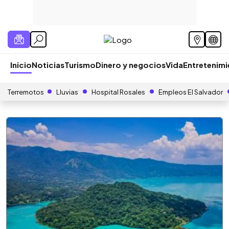
Inicio
Noticias
Turismo
Dinero y negocios
Vida
Entretenim
Terremotos
Lluvias
Hospital Rosales
Empleos El Salvador