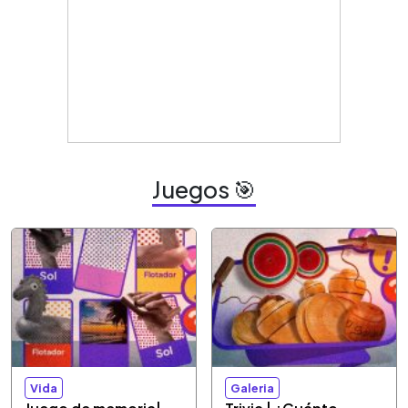
Juegos 🎯
Vida
Galeria